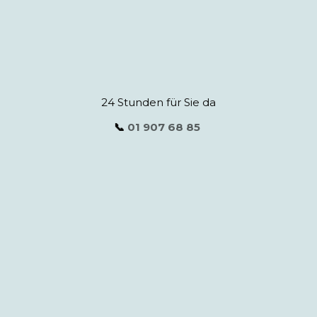
24 Stunden für Sie da
📞
01 907 68 85