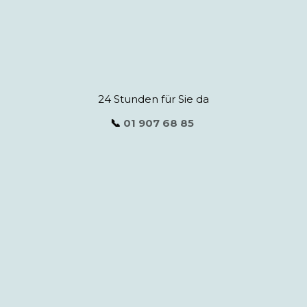
24 Stunden für Sie da
📞
01 907 68 85