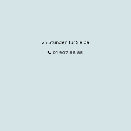
24 Stunden für Sie da
📞
01 907 68 85