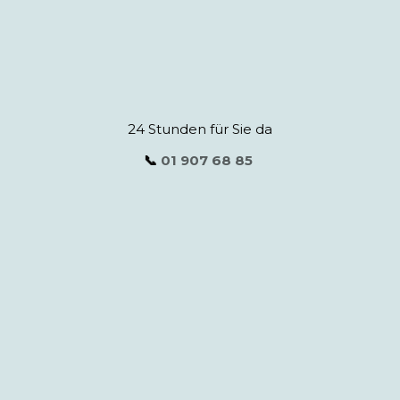
24 Stunden für Sie da
📞
01 907 68 85