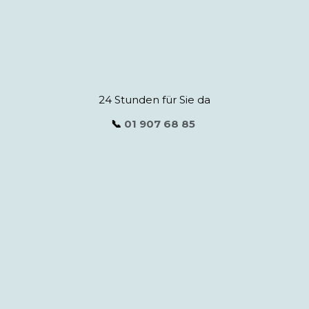
24 Stunden für Sie da
📞
01 907 68 85