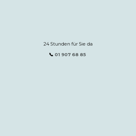
24 Stunden für Sie da
📞
01 907 68 85