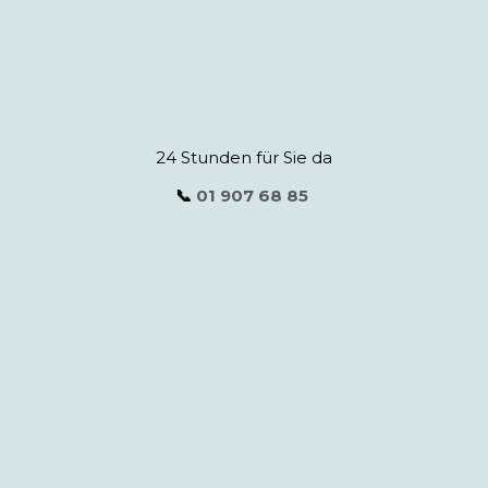
24 Stunden für Sie da
📞
01 907 68 85