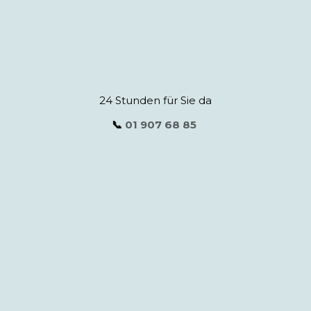
24 Stunden für Sie da
📞
01 907 68 85