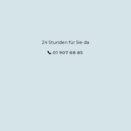
24 Stunden für Sie da
📞
01 907 68 85