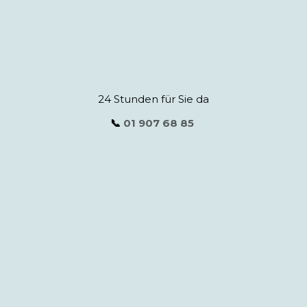
24 Stunden für Sie da
📞
01 907 68 85