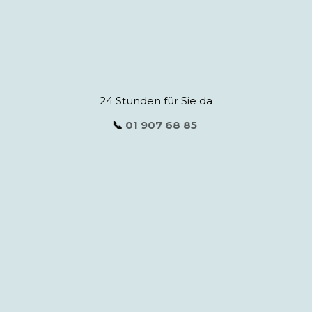
24 Stunden für Sie da
📞
01 907 68 85