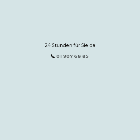
24 Stunden für Sie da
📞
01 907 68 85