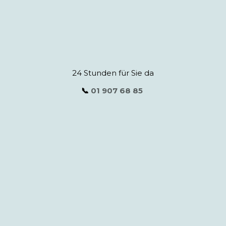
24 Stunden für Sie da
📞
01 907 68 85