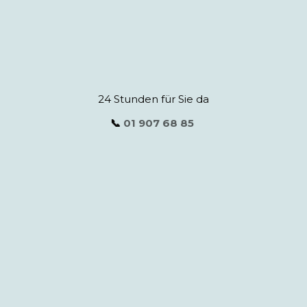
24 Stunden für Sie da
📞
01 907 68 85