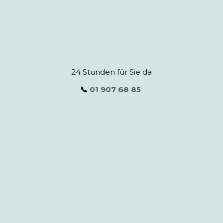
24 Stunden für Sie da
📞
01 907 68 85