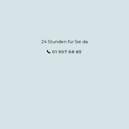
24 Stunden für Sie da
📞
01 907 68 85