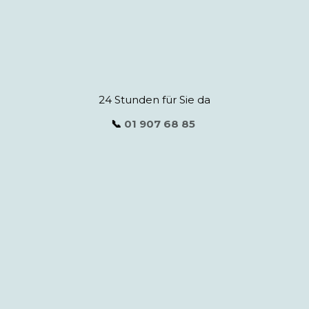
24 Stunden für Sie da
📞
01 907 68 85