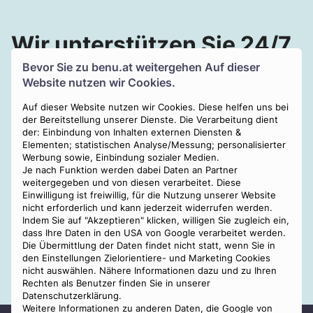
Wir unterstützen Sie 24/7
und in ganz Österreich!
Bevor Sie zu
benu.at
weitergehen Auf dieser
Website nutzen wir Cookies.
Auf dieser Website nutzen wir Cookies. Diese helfen uns bei
Wir planen und organisieren individuelle Abschiede in
der Bereitstellung unserer Dienste. Die Verarbeitung dient
der: Einbindung von Inhalten externen Diensten &
Wien, Mödling, Wr. Neudorf, Maria Enzersdorf, Brunn
Elementen; statistischen Analyse/Messung; personalisierter
am Gebirge, Perchtoldsdorf, Guntramsdorf,
Werbung sowie, Einbindung sozialer Medien.
Traiskirchen, Baden, Bad Vöslau, Kottingbrunn &
Je nach Funktion werden dabei Daten an Partner
weitergegeben und von diesen verarbeitet. Diese
Leobersdorf.
Einwilligung ist freiwillig, für die Nutzung unserer Website
Rufen Sie uns einfach an - rund um die Uhr, 7 Tage die
nicht erforderlich und kann jederzeit widerrufen werden.
Woche!
Indem Sie auf "Akzeptieren" klicken, willigen Sie zugleich ein,
dass Ihre Daten in den USA von Google verarbeitet werden.
Die Übermittlung der Daten findet nicht statt, wenn Sie in
den Einstellungen Zielorientiere- und Marketing Cookies
Innsbruck
Villach
Klagenfurt
Salzburg
nicht auswählen. Nähere Informationen dazu und zu Ihren
Wels
Linz
Graz
Wien
Rechten als Benutzer finden Sie in unserer
Datenschutzerklärung.
Weitere Informationen zu anderen Daten, die Google von