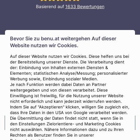
Basierend auf
1633
Bewertungen
Bevor Sie zu
benu.at
weitergehen Auf dieser
Website nutzen wir Cookies.
Unverbindliche Erstberatung
Auf dieser Website nutzen wir Cookies. Diese helfen uns bei
der Bereitstellung unserer Dienste. Die Verarbeitung dient
der: Einbindung von Inhalten externen Diensten &
Rufen Sie uns einfach an für eine unverbindliche
Elementen; statistischen Analyse/Messung; personalisierter
Erstberatung zur Naturbestattung
: Wir sind von 0–24
Werbung sowie, Einbindung sozialer Medien.
Je nach Funktion werden dabei Daten an Partner
Uhr für Sie da, auch am Wochenende!
weitergegeben und von diesen verarbeitet. Diese
Einwilligung ist freiwillig, für die Nutzung unserer Website
nicht erforderlich und kann jederzeit widerrufen werden.
0800 88 44 04
Indem Sie auf "Akzeptieren" klicken, willigen Sie zugleich ein,
dass Ihre Daten in den USA von Google verarbeitet werden.
Die Übermittlung der Daten findet nicht statt, wenn Sie in
Kosten selbst berechnen
den Einstellungen Zielorientiere- und Marketing Cookies
nicht auswählen. Nähere Informationen dazu und zu Ihren
Rechten als Benutzer finden Sie in unserer