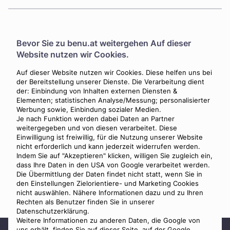
Region Tirol & Vorarlberg
Bevor Sie zu
benu.at
weitergehen Auf dieser
Innsbruck
Website nutzen wir Cookies.
Bestattung Mag. Müller (Benu Partner)
Auf dieser Website nutzen wir Cookies. Diese helfen uns bei
Hauptstrasse 24, 8940 Liezen
der Bereitstellung unserer Dienste. Die Verarbeitung dient
Frastanz
der: Einbindung von Inhalten externen Diensten &
Elementen; statistischen Analyse/Messung; personalisierter
Bestattung Ulrike Bell (Benu Partner)
Werbung sowie, Einbindung sozialer Medien.
Im Buchholz 9a, 6820 Frastanz
Je nach Funktion werden dabei Daten an Partner
weitergegeben und von diesen verarbeitet. Diese
Einwilligung ist freiwillig, für die Nutzung unserer Website
nicht erforderlich und kann jederzeit widerrufen werden.
Wir sind 24 h für Sie erreichbar. Jetzt anrufen und
Indem Sie auf "Akzeptieren" klicken, willigen Sie zugleich ein,
einen Termin vereinbaren.
dass Ihre Daten in den USA von Google verarbeitet werden.
Die Übermittlung der Daten findet nicht statt, wenn Sie in
0800 88 44 04
den Einstellungen Zielorientiere- und Marketing Cookies
nicht auswählen. Nähere Informationen dazu und zu Ihren
Rechten als Benutzer finden Sie in unserer
Datenschutzerklärung.
Weitere Informationen zu anderen Daten, die Google von
uns erhält, finden Sie auf
dieser Seite
, auf der Google