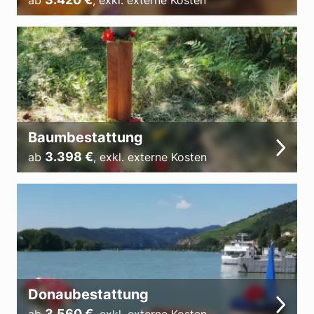
ab
,
exkl. externe Kosten
Baumbestattung
3.398
€
ab
,
exkl. externe Kosten
Donaubestattung
3.560
€