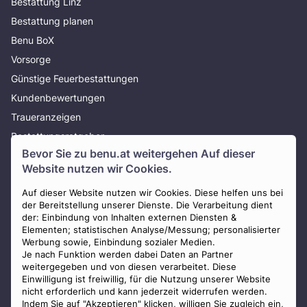
Bestattung Linz
Bestattung planen
Benu BoX
Vorsorge
Günstige Feuerbestattungen
Kundenbewertungen
Traueranzeigen
Bestattungsratgeber
Bevor Sie zu
benu.at
weitergehen Auf dieser
Über uns
Website nutzen wir Cookies.
Presse
AGB
Auf dieser Website nutzen wir Cookies. Diese helfen uns bei
der Bereitstellung unserer Dienste. Die Verarbeitung dient
Impressum
der: Einbindung von Inhalten externen Diensten &
Elementen; statistischen Analyse/Messung; personalisierter
Datenschutz
Werbung sowie, Einbindung sozialer Medien.
Widerrufsbelehrung
Je nach Funktion werden dabei Daten an Partner
weitergegeben und von diesen verarbeitet. Diese
Zahlungsmöglichkeiten
Einwilligung ist freiwillig, für die Nutzung unserer Website
nicht erforderlich und kann jederzeit widerrufen werden.
Indem Sie auf "Akzeptieren" klicken, willigen Sie zugleich ein,