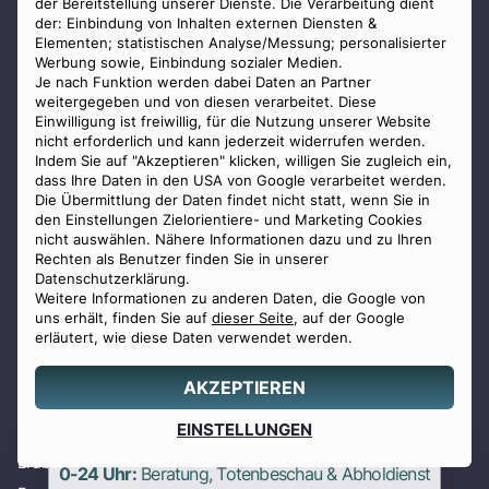
der Bereitstellung unserer Dienste. Die Verarbeitung dient
FILIALEN
der: Einbindung von Inhalten externen Diensten &
1050 Wien, Siebenbrunnengasse 9
Elementen; statistischen Analyse/Messung; personalisierter
Werbung sowie, Einbindung sozialer Medien.
1070 Wien, Burggasse 5
Je nach Funktion werden dabei Daten an Partner
1110 Wien, Simmeringer Hauptstraße 97
weitergegeben und von diesen verarbeitet. Diese
Einwilligung ist freiwillig, für die Nutzung unserer Website
1160 Wien, Ottakringer Straße 229
nicht erforderlich und kann jederzeit widerrufen werden.
1190 Wien, Silbergasse 5
Indem Sie auf "Akzeptieren" klicken, willigen Sie zugleich ein,
dass Ihre Daten in den USA von Google verarbeitet werden.
1210 Wien, Floridsdorfer Hauptstraße 28
Die Übermittlung der Daten findet nicht statt, wenn Sie in
den Einstellungen Zielorientiere- und Marketing Cookies
1220 Wien, Schickgasse 32
nicht auswählen. Nähere Informationen dazu und zu Ihren
2500 Baden, Friedhofstraße 4/1
Rechten als Benutzer finden Sie in unserer
Datenschutzerklärung.
2340 Mödling, Hauptstraße 62
Weitere Informationen zu anderen Daten, die Google von
4020 Linz, Magazingasse 5
uns erhält, finden Sie auf
dieser Seite
, auf der Google
erläutert, wie diese Daten verwendet werden.
8010 Graz, Neutorgasse 57
80337 München, Waltherstraße 33
AKZEPTIEREN
80637 München, Baldurstraße 29
Angebot
EINSTELLUNGEN
0800 88 44 04
erstellen
Erdbestattung
0-24 Uhr:
Beratung, Totenbeschau & Abholdienst