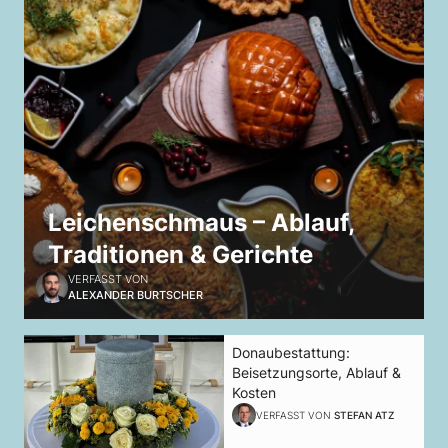
Leichenschmaus – Ablauf,
Traditionen & Gerichte
VERFASST VON
ALEXANDER BURTSCHER
Donaubestattung:
Beisetzungsorte, Ablauf &
Kosten
VERFASST VON
STEFAN ATZ