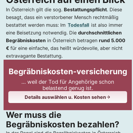
Wer muss die Begräbniskosten bezahlen?
In Österreich gilt die sog.
Bestattungspflicht
. Diese
Wie viel kostet ein Begräbnis in Österreich?
besagt, dass ein verstorbener Mensch rechtmäßig
Was fällt alles unter Begräbniskosten?
bestattet werden muss: Im
Todesfall
ist also immer
Wie hoch sind die Kosten für eine einfache
eine Beisetzung notwendig. Die
durchschnittlichen
Bestattung?
Begräbniskosten
in Österreich betragen
rund 5.000
Welche zusätzlichen Kosten können anfallen?
€
für eine einfache, das heißt würdevolle, aber nicht
Begräbniskosten nach Bestattungsarten
extravagante Bestattung.
Welche Bestattungsart kostet wie viel?
Begräbniskosten sparen
Begräbniskosten-versicherung
Begräbniskosten steuerlich absetzen
... weil der Tod für Angehörige schon
belastend genug ist.
Details auswählen u. Kosten sehen
Wer muss die
Begräbniskosten bezahlen?