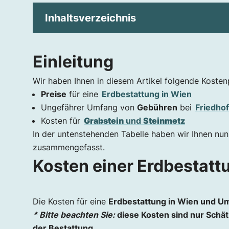
Inhaltsverzeichnis
Einleitung
Einleitung
Kosten einer Erdbestattung
Wir haben Ihnen in diesem Artikel folgende Koste
Was kosten die Leistungen des Bestatters?
Preise
für eine
Erdbestattung in Wien
Was für Gebühren und Drittleistungen gibt 
Ungefährer Umfang von
Gebühren
bei
Friedhof
Was kostet ein Grabstein?
Kosten für
Grabstein
und
Steinmetz
In der untenstehenden Tabelle haben wir Ihnen nun
zusammengefasst.
Kosten einer Erdbestatt
Die Kosten für eine
Erdbestattung in Wien und 
* Bitte beachten Sie:
diese Kosten sind nur Schä
der Bestattung.