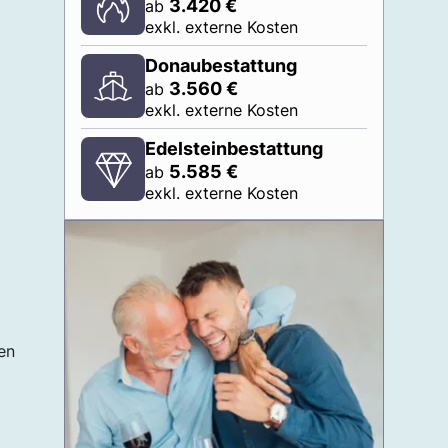
3.420
€
ab
exkl. externe Kosten
Donaubestattung
3.560
€
ab
exkl. externe Kosten
Edelsteinbestattung
5.585
€
ab
exkl. externe Kosten
en