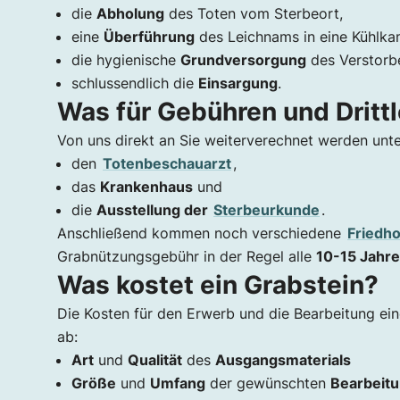
die
Abholung
des Toten vom Sterbeort,
eine
Überführung
des Leichnams in eine Kühlka
die hygienische
Grundversorgung
des Verstorb
schlussendlich die
Einsargung
.
Was für Gebühren und Drittl
Von uns direkt an Sie weiterverechnet werden unt
den
Totenbeschauarzt
,
das
Krankenhaus
und
die
Ausstellung der
Sterbeurkunde
.
Anschließend kommen noch verschiedene
Friedh
Grabnützungsgebühr in der Regel alle
10-15 Jahre
Was kostet ein Grabstein?
Die Kosten für den Erwerb und die Bearbeitung ei
ab:
Art
und
Qualität
des
Ausgangsmaterials
Größe
und
Umfang
der gewünschten
Bearbeit