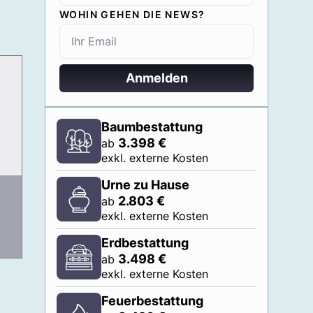
WOHIN GEHEN DIE NEWS?
Anmelden
Baumbestattung
3.398
€
ab
exkl. externe Kosten
Urne zu Hause
2.803
€
ab
exkl. externe Kosten
Erdbestattung
3.498
€
ab
exkl. externe Kosten
Feuerbestattung