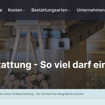
te
Kosten
Bestattungsarten
Unternehmen
attung - So viel darf e
en einer Erdbestattung - So viel darf ein Begräbnis kosten