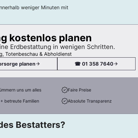
 innerhalb weniger Minuten mit
g kostenlos planen
eine Erdbestattung in wenigen Schritten.
g, Totenbeschau & Abholdienst
orsorge planen
☎ 01 358 7640
ümmern uns um alles
Faire Preise
+ betreute Familien
Absolute Transparenz
des Bestatters?