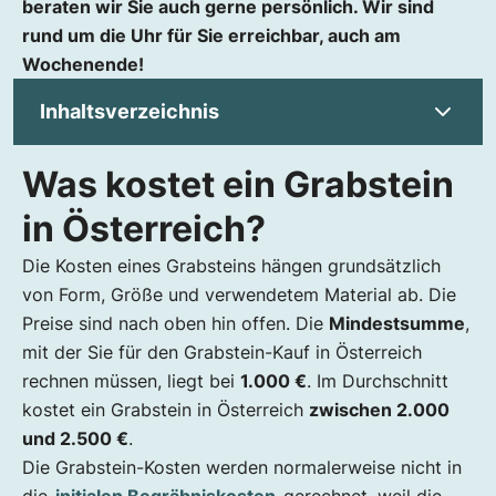
beraten wir Sie auch gerne persönlich. Wir sind
rund um die Uhr für Sie erreichbar, auch am
Wochenende!
Inhaltsverzeichnis
Was kostet ein Grabstein
Was kostet ein Grabstein in Österreich?
Industrielle vs. handgefertigte Grabsteine
in Österreich?
Was kostet ein Grabstein mit Einfassung?
Die Kosten eines Grabsteins hängen grundsätzlich
Wie teuer ist ein Grabstein mit Gravur?
von Form, Größe und verwendetem Material ab. Die
Warum sind Grabsteine so teuer?
Preise sind nach oben hin offen. Die
Mindestsumme
,
Was ist besser für Grabstein: Granit oder
mit der Sie für den Grabstein-Kauf in Österreich
Marmor?
rechnen müssen, liegt bei
1.000 €
. Im Durchschnitt
Kann man Grabsteine gebraucht kaufen?
kostet ein Grabstein in Österreich
zwischen 2.000
Was kostet es, einen Grabstein zu befestigen?
und 2.500 €
.
Steinmetz Nindl - Unser verlässlicher Partner
Die Grabstein-Kosten werden normalerweise nicht in
Was kann man statt Grabstein nehmen?