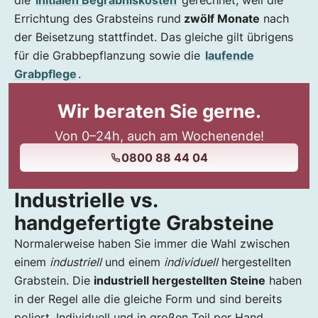
die
initialen Begräbniskosten
gerechnet, weil die
Errichtung des Grabsteins rund
zwölf Monate
nach
der Beisetzung stattfindet. Das gleiche gilt übrigens
für die Grabbepflanzung sowie die
laufende
Grabpflege
.
Wir beraten Sie gerne.
Von 0–24h, auch am Wochenende!
0800 88 44 04
Industrielle vs.
handgefertigte Grabsteine
Normalerweise haben Sie immer die Wahl zwischen
einem
industriell
und einem
individuell
hergestellten
Grabstein. Die
industriell hergestellten Steine
haben
in der Regel alle die gleiche Form und sind bereits
poliert. Individuell und in großen Teil per Hand