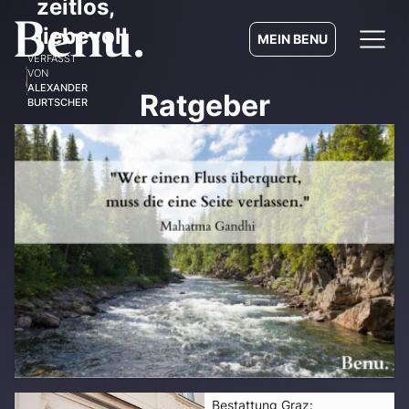
zeitlos,
liebevoll
MEIN BENU
VERFASST
VON
ALEXANDER
Ratgeber
BURTSCHER
Bestattung Graz: