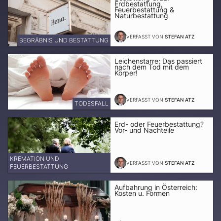
Erdbestattung,
Feuerbestattung &
Naturbestattung
VERFASST VON
STEFAN ATZ
BEGRÄBNIS UND BESTATTUNG
Leichenstarre: Das passiert
nach dem Tod mit dem
Körper!
VERFASST VON
STEFAN ATZ
TODESFALL
Erd- oder Feuerbestattung?
Vor- und Nachteile
KREMATION UND
VERFASST VON
STEFAN ATZ
FEUERBESTATTUNG
Aufbahrung in Österreich:
Kosten u. Formen