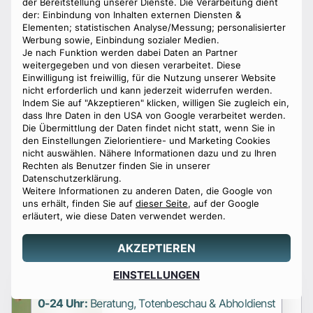
der Bereitstellung unserer Dienste. Die Verarbeitung dient
der: Einbindung von Inhalten externen Diensten &
Promession und Kryotechnik -
Elementen; statistischen Analyse/Messung; personalisierter
Bestattung bei -150 Grad
Werbung sowie, Einbindung sozialer Medien.
Je nach Funktion werden dabei Daten an Partner
weitergegeben und von diesen verarbeitet. Diese
Einwilligung ist freiwillig, für die Nutzung unserer Website
nicht erforderlich und kann jederzeit widerrufen werden.
Edelsteinbestattung – Edelsteine
Indem Sie auf "Akzeptieren" klicken, willigen Sie zugleich ein,
aus Asche
dass Ihre Daten in den USA von Google verarbeitet werden.
Die Übermittlung der Daten findet nicht statt, wenn Sie in
den Einstellungen Zielorientiere- und Marketing Cookies
nicht auswählen. Nähere Informationen dazu und zu Ihren
Rechten als Benutzer finden Sie in unserer
Datenschutzerklärung.
Mevisto - Die schönste Art, in
Weitere Informationen zu anderen Daten, die Google von
Erinnerung zu bleiben
uns erhält, finden Sie auf
dieser Seite
, auf der Google
erläutert, wie diese Daten verwendet werden.
AKZEPTIEREN
Angebot
Seebestattung in Österreich: Die
EINSTELLUNGEN
0800 88 44 04
erstellen
letzte Ruhe unter den Wellen
0-24 Uhr:
Beratung, Totenbeschau & Abholdienst