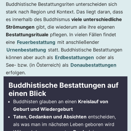
Wie werden die Buddhisten beerdigt?
Buddhistische Bestattungsriten unterscheiden sich
Was gibt es für Trauerrituale im Buddhismus?
stark nach Region und Kontext. Das liegt daran, dass
es innerhalb des Buddhismus
viele unterschiedliche
Buddhistische Beerdigungen in Österreich
Strömungen
gibt, die wiederum alle ihre eigenen
Buddhistische Friedhöfe in Österreich
Bestattungsrituale
pflegen. In vielen Fällen findet
Was kostet eine buddhistische Bestattung in
eine
Feuerbestattung
mit anschließender
Österreich?
Urnenbestattung
statt. Buddhistische Bestattungen
können aber auch als
Erdbestattungen
oder als
See- bzw. (in Österreich) als
Donaubestattungen
erfolgen.
Buddhistische Bestattungen auf
einen Blick
Buddhisten glauben an einen
Kreislauf von
Geburt und Wiedergeburt
Taten, Gedanken und Absichten
entscheiden,
als was man im nächsten Leben geboren wird