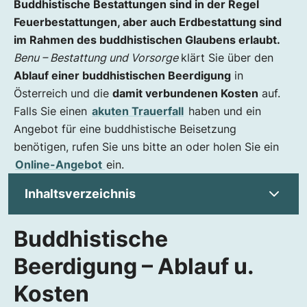
Buddhistische Bestattungen sind in der Regel
Feuerbestattungen, aber auch Erdbestattung sind
im Rahmen des buddhistischen Glaubens erlaubt.
Benu – Bestattung und Vorsorge
klärt Sie über den
Ablauf einer buddhistischen Beerdigung
in
Österreich und die
damit verbundenen Kosten
auf.
Falls Sie einen
akuten Trauerfall
haben und ein
Angebot für eine buddhistische Beisetzung
benötigen, rufen Sie uns bitte an oder holen Sie ein
Online-Angebot
ein.
Inhaltsverzeichnis
Buddhistische
Buddhistische Beerdigung – Ablauf u.
Kosten
Beerdigung – Ablauf u.
Wie geht der Buddhismus mit dem Tod um?
Kosten
Wie läuft eine buddhistische Beerdigung ab?