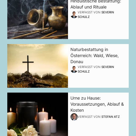
Hinduistische Bestattung:
Ablauf und Rituale
VERFASST VON
SEVERIN
SCHULZ
Naturbestattung in
Österreich: Wald, Wiese,
Donau
VERFASST VON
SEVERIN
SCHULZ
Urne zu Hause:
Voraussetzungen, Ablauf &
Kosten
VERFASST VON
STEFAN ATZ