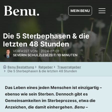
MEIN BENU
Die 5 Sterbephasen & die
letzten 48 Stunden
VERFASST VON
2024-07-01
SEVERIN SCHULZ
LESEZEIT: 10 MINUTEN
Benu Bestattung
Ratgeber
Trauerratgeber
Die 5 Sterbephasen & die letzten 48 Stunden
Das Leben eines jeden Menschen ist einzigartig –
ebenso wie sein Sterben. Dennoch gibt es
Gemeinsamkeiten im Sterbeprozess, etwa die
Anzeichen, die damit einhergehen.
Benu –