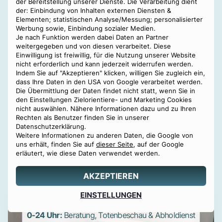
der Bereitstellung unserer Dienste. Die Verarbeitung dient
der: Einbindung von Inhalten externen Diensten &
Wir organisieren
alle in Österreich möglichen
Elementen; statistischen Analyse/Messung; personalisierter
Bestattungsarten
.
Werbung sowie, Einbindung sozialer Medien.
Je nach Funktion werden dabei Daten an Partner
Unser Service ist persönlich, kompetent &
weitergegeben und von diesen verarbeitet. Diese
Einwilligung ist freiwillig, für die Nutzung unserer Website
empathisch.
nicht erforderlich und kann jederzeit widerrufen werden.
Indem Sie auf "Akzeptieren" klicken, willigen Sie zugleich ein,
In einer schweren Zeit bieten wir Ihnen die
dass Ihre Daten in den USA von Google verarbeitet werden.
größtmögliche Entlastung.
Die Übermittlung der Daten findet nicht statt, wenn Sie in
den Einstellungen Zielorientiere- und Marketing Cookies
Ihre Zufriedenheit ist unser größtes Anliegen.
nicht auswählen. Nähere Informationen dazu und zu Ihren
Rechten als Benutzer finden Sie in unserer
Rufen Sie uns einfach an – rund um die Uhr, sieben
Datenschutzerklärung.
Weitere Informationen zu anderen Daten, die Google von
Tage die Woche!
uns erhält, finden Sie auf
dieser Seite
, auf der Google
erläutert, wie diese Daten verwendet werden.
AKZEPTIEREN
Angebot
EINSTELLUNGEN
0800 88 44 04
erstellen
0-24 Uhr:
Beratung, Totenbeschau & Abholdienst