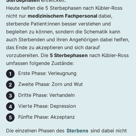
Sterbephasen
entwickelt.
Wie erkennt man, dass der Sterbeprozess
Heute helfen die 5 Sterbephasen nach Kübler-Ross
beginnt?
nicht nur
medizinischem Fachpersonal
dabei,
Die letzten 48 Stunden – die eigentliche
sterbende Patient:innen besser verstehen und
Sterbephase
begleiten zu können, sondern die Schematik kann
Klinischer Tod, Hirntod, biologischer Tod
auch Sterbenden und ihren Angehörigen dabei helfen,
Was sind die sicheren Todeszeichen?
das Ende zu akzeptieren und sich darauf
Was sind Sterbebettphänomene?
vorzubereiten. Die
5 Sterbephasen
nach Kübler-Ross
umfassen folgende Zustände:
Erste Phase: Verleugnung
Zweite Phase: Zorn und Wut
Dritte Phase: Verhandeln
Vierte Phase: Depression
Fünfte Phase: Akzeptanz
Die einzelnen Phasen des
Sterbens
sind dabei nicht