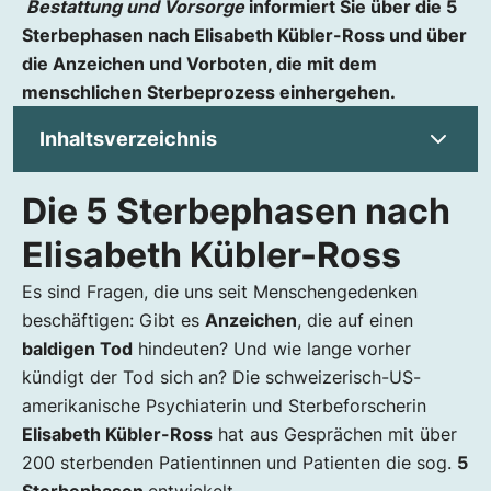
Bestattung und Vorsorge
informiert Sie über die 5
Sterbephasen nach Elisabeth Kübler-Ross und über
die Anzeichen und Vorboten, die mit dem
menschlichen Sterbeprozess einhergehen.
Inhaltsverzeichnis
Die 5 Sterbephasen nach
Die 5 Sterbephasen nach Elisabeth Kübler-
Ross
Elisabeth Kübler-Ross
1. Sterbephase: Verleugnung und Isolation
Es sind Fragen, die uns seit Menschengedenken
2. Sterbephase: Wut und Zorn
beschäftigen: Gibt es
Anzeichen
, die auf einen
3. Sterbephase: Verhandeln und
baldigen Tod
hindeuten? Und wie lange vorher
Lösungssuche
kündigt der Tod sich an? Die schweizerisch-US-
4. Sterbephase: Depression und Trauer
amerikanische Psychiaterin und Sterbeforscherin
5. Sterbephase: Frieden und Akzeptanz
Elisabeth Kübler-Ross
hat aus Gesprächen mit über
Sterbende richtig begleiten
200 sterbenden Patientinnen und Patienten die sog.
5
Was deutet auf einen baldigen Tod hin?