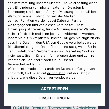
der Bereitstellung unserer Dienste. Die Verarbeitung dient
Impressum
der: Einbindung von Inhalten externen Diensten &
Elementen; statistischen Analyse/Messung; personalisierter
Datenschutz
Werbung sowie, Einbindung sozialer Medien.
Widerrufsbelehrung
Je nach Funktion werden dabei Daten an Partner
weitergegeben und von diesen verarbeitet. Diese
Zahlungsmöglichkeiten
Einwilligung ist freiwillig, für die Nutzung unserer Website
nicht erforderlich und kann jederzeit widerrufen werden.
Indem Sie auf "Akzeptieren" klicken, willigen Sie zugleich ein,
dass Ihre Daten in den USA von Google verarbeitet werden.
Die Übermittlung der Daten findet nicht statt, wenn Sie in
den Einstellungen Zielorientiere- und Marketing Cookies
nicht auswählen. Nähere Informationen dazu und zu Ihren
Staatlich geprüfter
Rechten als Benutzer finden Sie in unserer
Bestatter
Datenschutzerklärung.
Weitere Informationen zu anderen Daten, die Google von
uns erhält, finden Sie auf
dieser Seite
, auf der Google
erläutert, wie diese Daten verwendet werden.
AKZEPTIEREN
© 2026 Benu GmbH. Alle Rechte vorbehalten.
Angebot
EINSTELLUNGEN
0800 88 44 04
erstellen
0-24 Uhr:
Beratung, Totenbeschau & Abholdienst