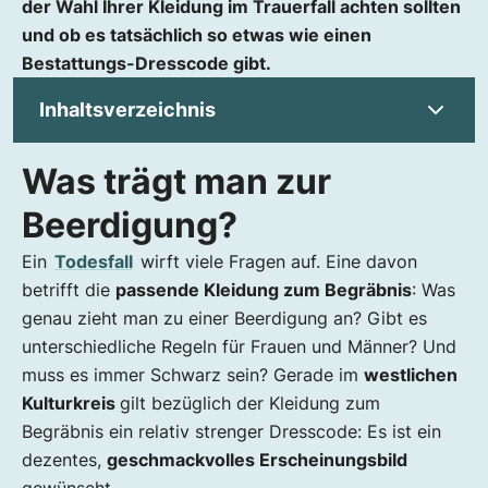
der Wahl Ihrer Kleidung im Trauerfall achten sollten
und ob es tatsächlich so etwas wie einen
Bestattungs-Dresscode gibt.
Inhaltsverzeichnis
Was trägt man zur
Was trägt man zur Beerdigung?
Trauerkleidung damals vs. Trauerkleidung
Beerdigung?
heute
Ein
Todesfall
wirft viele Fragen auf. Eine davon
Was ist ein No-Go bei einer Beerdigung?
betrifft die
passende Kleidung zum Begräbnis
: Was
Trauerkleidung für Damen
genau zieht man zu einer Beerdigung an? Gibt es
Trauerkleidung für Herren
unterschiedliche Regeln für Frauen und Männer? Und
Trauerkleidung für Kinder
muss es immer Schwarz sein? Gerade im
westlichen
Alternative Trauerkleidung: Ausnahme von der
Kulturkreis
gilt bezüglich der Kleidung zum
Regel
Begräbnis ein relativ strenger Dresscode: Es ist ein
dezentes,
geschmackvolles Erscheinungsbild