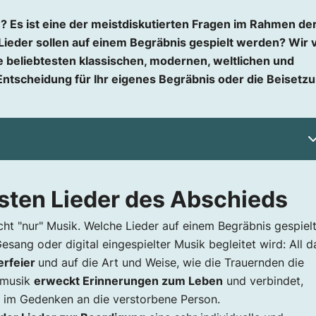
 Es ist eine der meistdiskutierten Fragen im Rahmen de
Lieder sollen auf einem Begräbnis gespielt werden? Wir 
ie beliebtesten klassischen, modernen, weltlichen und
e Entscheidung für Ihr eigenes Begräbnis oder die Beisetz
s Abschieds
sten Lieder des Abschieds
gungen?
en
cht "nur" Musik. Welche Lieder auf einem Begräbnis gespiel
esang oder digital eingespielter Musik begleitet wird: All d
erfeier
und auf die Art und Weise, wie die Trauernden die
rmusik
erweckt Erinnerungen zum Leben
und verbindet,
 im Gedenken an die verstorbene Person.