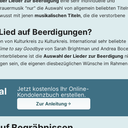
der Lieder zur Beerdigung
eine sehr individuelle und
Trauermusik "nur" die Auswahl von allgemein beliebten Titeln
ewusst mit jenen
musikalischen Titeln
, die die verstorbene
 Lied auf Beerdigungen?
n von Kulturkreis zu Kulturkreis. International sehr beliebte
ime to say Goodbye
von Sarah Brightman und Andrea Bocel
interbliebene ist die
Auswahl der Lieder zur Beerdigung
ni
legen sein, die eigenen diesbezüglichen Wünsche im Rahmen
Jetzt kostenlos Ihr Online-
al
Kondolenzbuch erstellen.
Zur Anleitung
auf Begräbnissen