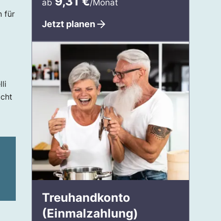
9,31
€
ab
/Monat
 für
Jetzt planen
li
cht
Treuhandkonto
(Einmalzahlung)