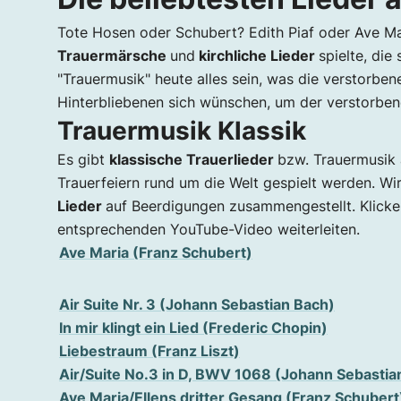
Tote Hosen oder Schubert? Edith Piaf oder Ave Ma
Trauermärsche
und
kirchliche Lieder
spielte, di
"Trauermusik" heute alles sein, was die verstorbe
Hinterbliebenen sich wünschen, um der verstorbe
Trauermusik Klassik
Es gibt
klassische Trauerlieder
bzw. Trauermusik 
Trauerfeiern rund um die Welt gespielt werden. Wi
Lieder
auf Beerdigungen zusammengestellt. Klicken
entsprechenden YouTube-Video weiterleiten.
Ave Maria (Franz Schubert)
Air Suite Nr. 3 (Johann Sebastian Bach)
In mir klingt ein Lied (Frederic Chopin)
Liebestraum (Franz Liszt)
Air/Suite No.3 in D, BWV 1068 (Johann Sebastia
Ave Maria/Ellens dritter Gesang (Franz Schubert