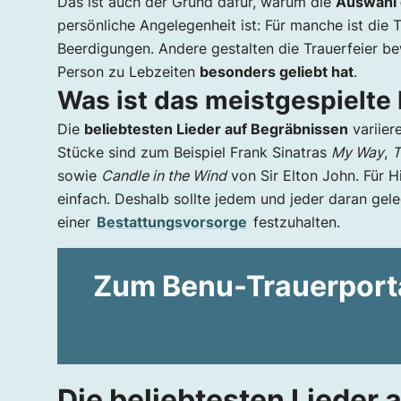
Das ist auch der Grund dafür, warum die
Auswahl 
Trauermusik Rock/Alternative
persönliche Angelegenheit ist: Für manche ist die 
Wann wird Trauermusik gespielt?
Beerdigungen. Andere gestalten die Trauerfeier b
Was kostet Trauermusik?
Person zu Lebzeiten
besonders geliebt hat
.
Was ist das meistgespielte
Die
beliebtesten Lieder auf Begräbnissen
variiere
Stücke sind zum Beispiel Frank Sinatras
My Way
,
T
sowie
Candle in the Wind
von Sir Elton John. Für H
einfach. Deshalb sollte jedem und jeder daran ge
einer
Bestattungsvorsorge
festzuhalten.
Zum Benu-Trauerport
Die beliebtesten Lieder 