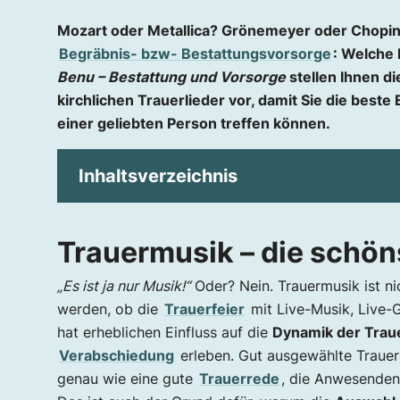
Mozart oder Metallica? Grönemeyer oder Chopin?
Begräbnis- bzw- Bestattungsvorsorge
: Welche 
Benu – Bestattung und Vorsorge
stellen Ihnen d
kirchlichen Trauerlieder vor, damit Sie die best
einer geliebten Person treffen können.
Inhaltsverzeichnis
Trauermusik – die schönsten Lieder de
Trauermusik – die schön
Was ist das meistgespielte Lied auf Beerdi
Die beliebtesten Lieder auf Begräbniss
„Es ist ja nur Musik!“
Oder? Nein. Trauermusik ist ni
werden, ob die
Trauerfeier
mit Live-Musik, Live-G
Trauermusik Klassik
hat erheblichen Einfluss auf die
Dynamik der Trau
Trauermusik Instrumental
Verabschiedung
erleben. Gut ausgewählte Traue
Religiöse Trauerlieder
genau wie eine gute
Trauerrede
, die Anwesenden
Beliebte weltliche Trauermusik