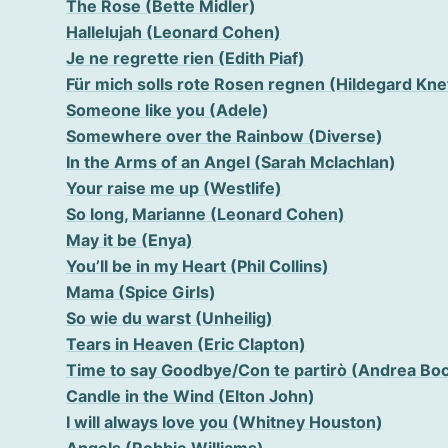
The Rose (Bette Midler)
Hallelujah (Leonard Cohen)
Je ne regrette rien (Edith Piaf)
Für mich solls rote Rosen regnen (Hildegard Kne
Someone like you (Adele)
Somewhere over the Rainbow (Diverse)
In the Arms of an Angel (Sarah Mclachlan)
Your raise me up (Westlife)
So long, Marianne (Leonard Cohen)
May it be (Enya)
You’ll be in my Heart (Phil Collins)
Mama (Spice Girls)
So wie du warst (Unheilig)
Tears in Heaven (Eric Clapton)
Time to say Goodbye/Con te partirò (Andrea Boce
Candle in the Wind (Elton John)
I will always love you (Whitney Houston)