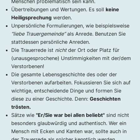
Menschen problematisch sein kann.
Übertreibungen und Wertungen. Es soll
keine
Heiligsprechung
werden.
Unpersönliche Formulierungen, wie beispielsweise
“liebe Trauergemeinde”
als Anrede. Benutzen Sie
stattdessen persönliche Anreden.
Die Trauerrede ist
nicht
der Ort oder Platz für
(unausgesprochene) Unstimmigkeiten mit der/dem
Verstorbenen!
Die gesamte Lebensgeschichte des oder der
Verstorbenen aufarbeiten. Fokussieren Sie sich auf
wich­tige, entschei­dende Dinge und formen Sie
diese zu einer Geschichte. Denn:
Geschichten
trösten.
Sätze wie
"Er/Sie war bei allen beliebt"
sind nicht
beson­ders glaub­würdig und authen­tisch. Wer ein
Mensch mit Ecken und Kanten war, sollte auch in
der Trau­er­rede als solcher kennt­lich werden.