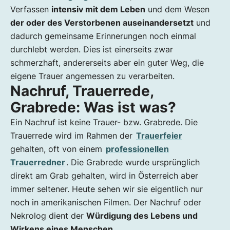
Verfassen
intensiv mit dem Leben
und dem Wesen
Hilfestellung zum Verfassen einer Trauerrede
der oder des Verstorbenen auseinandersetzt
und
No go's für die Trauerrede
dadurch gemeinsame Erinnerungen noch einmal
durchlebt werden. Dies ist einerseits zwar
schmerzhaft, andererseits aber ein guter Weg, die
eigene Trauer angemessen zu verarbeiten.
Nachruf, Trauerrede,
Grabrede: Was ist was?
Ein Nachruf ist keine Trauer- bzw. Grabrede. Die
Trauerrede wird im Rahmen der
Trauerfeier
gehalten, oft von einem
professionellen
Trauerredner
. Die Grabrede wurde ursprünglich
direkt am Grab gehalten, wird in Österreich aber
immer seltener. Heute sehen wir sie eigentlich nur
noch in amerikanischen Filmen. Der Nachruf oder
Nekrolog dient der
Würdigung des Lebens und
Wirkens eines Menschen
.