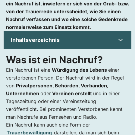
ein Nachruf ist, inwiefern er sich von der Grab- bzw.
von der Trauerrede unterscheidet, wie Sie einen
Nachruf verfassen und wo eine solche Gedenkrede
normalerweise zum Einsatz kommt.
Inhaltsverzeichnis
Was ist ein Nachruf?
Was ist ein Nachruf?
Nachruf, Trauerrede, Grabrede: Was ist was?
Ein Nachruf ist eine
Würdigung des Lebens
einer
Wer verfasst den Nachruf?
verstorbenen Person. Der Nachruf wird in der Regel
Nachruf für Familienangehörige verfassen
von
Privatpersonen, Behörden, Verbänden,
Nachruf für Arbeits- oder Vereinskolleg:innen
Unternehmen
oder
Vereinen erstellt
und in einer
Tageszeitung oder einer Vereinszeitung
Beispiel für einen kurzen Nachruf für einen
Mitarbeiter
veröffentlicht. Bei prominenten Verstorbenen kennt
man Nachrufe aus Fernsehen und Radio.
Nachruf für prominente Persönlichkeiten
Ein Nachruf kann auch eine Form der
Trauerrede
Trauerbewältigung
darstellen, da man sich beim
Wer kann eine Trauerrede halten?