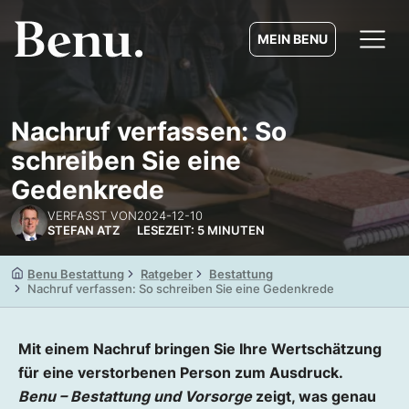
MEIN BENU
Nachruf verfassen: So
schreiben Sie eine
Gedenkrede
VERFASST VON
2024-12-10
STEFAN ATZ
LESEZEIT: 5 MINUTEN
Benu Bestattung
Ratgeber
Bestattung
Nachruf verfassen: So schreiben Sie eine Gedenkrede
Mit einem Nachruf bringen Sie Ihre Wertschätzung
für eine verstorbenen Person zum Ausdruck.
Benu – Bestattung und Vorsorge
zeigt, was genau