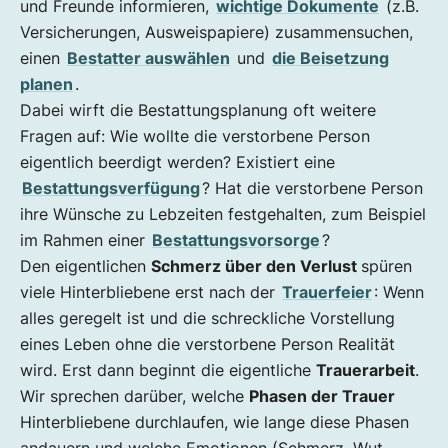
und Freunde informieren,
wichtige Dokumente
(z.B.
(3) Trauerphase: Suchen, Finden, Loslassen
Versicherungen, Ausweispapiere) zusammensuchen,
(4) Trauerphase: Rückzug und Depression
einen
Bestatter auswählen
und
die Beisetzung
(5) Akzeptanz und Neuanfang
planen
.
Die Phasen der Trauer bei Kindern
Dabei wirft die Bestattungsplanung oft weitere
Wie verarbeite ich Trauer am besten?
Fragen auf: Wie wollte die verstorbene Person
No-Goes im Umgang mit Trauernden
eigentlich beerdigt werden? Existiert eine
Bestattungsverfügung
? Hat die verstorbene Person
ihre Wünsche zu Lebzeiten festgehalten, zum Beispiel
im Rahmen einer
Bestattungsvorsorge
?
Den eigentlichen
Schmerz über den Verlust
spüren
viele Hinterbliebene erst nach der
Trauerfeier
: Wenn
alles geregelt ist und die schreckliche Vorstellung
eines Leben ohne die verstorbene Person Realität
wird. Erst dann beginnt die eigentliche
Trauerarbeit
.
Wir sprechen darüber, welche
Phasen der Trauer
Hinterbliebene durchlaufen, wie lange diese Phasen