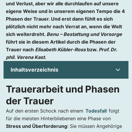
und Verlust, aber wir alle durchlaufen auf unsere
eigene Weise und in unserem eigenen Tempo die 4
Phasen der Trauer. Und erst dann fühlt es sich
plötzlich nicht mehr nach Verrat an, wenn die Welt
sich weiterdreht.
Benu – Bestattung und Vorsorge
führt sie in diesem Artikel durch die Phasen der
Trauer nach
Elisabeth Kübler-Ross
bzw.
Prof. Dr.
phil. Verena Kast
.
Inhaltsverzeichnis
Trauerarbeit und Phasen
Trauerarbeit und Phasen der Trauer
Wie lange dauert die schlimmste Phase der
der Trauer
Trauer?
Auf den ersten Schock nach einem
Todesfall
folgt
Die 5 Phasen der Trauer
für die meisten Hinterbliebenen eine Phase von
(1) Trauerphase: Leugnen und Verweigern
Stress und Überforderung
: Sie müssen Angehörige
(2) Trauerphase: Wut und Verzweiflung