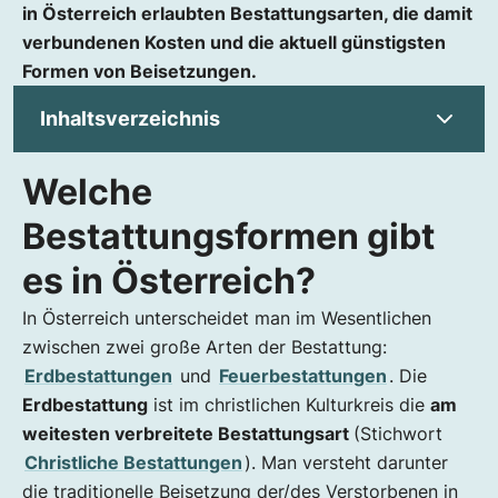
in Österreich erlaubten Bestattungsarten, die damit
verbundenen Kosten und die aktuell günstigsten
Formen von Beisetzungen.
Inhaltsverzeichnis
Welche
Welche Bestattungsformen gibt es in
Österreich?
Bestattungsformen gibt
Was kosten Bestattungen in Österreich?
es in Österreich?
Erdbestattung in Österreich: Kosten u. Ablauf
Feuerbestattung in Österreich: Kosten u.
In Österreich unterscheidet man im Wesentlichen
Ablauf
zwischen zwei große Arten der Bestattung:
Baumbestattung in Österreich: Kosten u.
Erdbestattungen
und
Feuerbestattungen
. Die
Ablauf
Erdbestattung
ist im christlichen Kulturkreis die
am
Donaubestattung in Österreich: Kosten u.
weitesten verbreitete Bestattungsart
(Stichwort
Ablauf
Christliche Bestattungen
). Man versteht darunter
Edelsteinbestattung in Österreich: Kosten u.
die traditionelle Beisetzung der/des Verstorbenen in