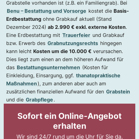
Grabstelle vorhanden ist (z.B. ein Familiengrab). Bei
Benu – Bestattung und Vorsorge
kostet die
Basis-
Erdbestattung
ohne Grabkauf aktuell (Stand
Dezember 2024)
ab 2.990 € exkl. externe Kosten
.
Eine Erdbestattung mit
Trauerfeier
und Grabkauf
bzw. Erwerb des
Grabnutzungsrechts
hingegen
kann leicht
Kosten um die 10.000 €
verursachen.
Dies liegt zum einen an dem höheren Aufwand für
das
Bestattungsunternehmen
(Kosten für
Einkleidung, Einsargung, ggf.
thanatopraktische
Maßnahmen
), zum anderen aber auch am
zusätzlichen finanziellen Aufwand für den
Grabstein
und die
Grabpflege
.
Sofort ein Online-Angebot
erhalten
Wir sind 24/7 rund um die Uhr für Sie da.