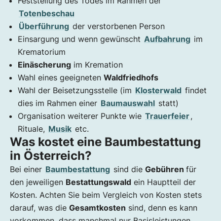
Feststellung des Todes im Rahmen der
Totenbeschau
Überführung
der verstorbenen Person
Einsargung und wenn gewünscht
Aufbahrung
im
Krematorium
Einäscherung
im Kremation
Wahl eines geeigneten
Waldfriedhofs
Wahl der Beisetzungsstelle (im
Klosterwald
findet
dies im Rahmen einer
Baumauswahl
statt)
Organisation weiterer Punkte wie
Trauerfeier
,
Rituale,
Musik
etc.
Was kostet eine Baumbestattung
in Österreich?
Bei einer
Baumbestattung
sind die
Gebühren
für
den jeweiligen
Bestattungswald
ein Hauptteil der
Kosten. Achten Sie beim Vergleich von Kosten stets
darauf, was die
Gesamtkosten
sind, denn es kann
vorkommen, dass manchmal nur Basisleistungen