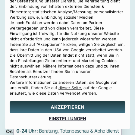
Krematorium
der Bereitstellung unserer Dienste. Die Verarbeitung dient
der: Einbindung von Inhalten externen Diensten &
Einholung der
Zustimmungserklärung
des
Elementen; statistischen Analyse/Messung; personalisierter
Werbung sowie, Einbindung sozialer Medien.
Grundstückbesitzers bzw. des Vermieters
Je nach Funktion werden dabei Daten an Partner
(dazu unten mehr)
weitergegeben und von diesen verarbeitet. Diese
Einwilligung ist freiwillig, für die Nutzung unserer Website
Antrag
auf Aufbewahrung der Urne zu Hause
nicht erforderlich und kann jederzeit widerrufen werden.
bei der Gemeinde (dazu unten mehr)
Indem Sie auf "Akzeptieren" klicken, willigen Sie zugleich ein,
dass Ihre Daten in den USA von Google verarbeitet werden.
Erteilung der
Genehmigung
durch die
Die Übermittlung der Daten findet nicht statt, wenn Sie in
den Einstellungen Zielorientiere- und Marketing Cookies
Gemeinde
nicht auswählen. Nähere Informationen dazu und zu Ihren
Rechten als Benutzer finden Sie in unserer
Übernahme der Asche
vom Bestatter
Datenschutzerklärung.
Weitere Informationen zu anderen Daten, die Google von
Aufstellen der Urne zu Hause an einem
uns erhält, finden Sie auf
dieser Seite
, auf der Google
pietätvollen Ort oder Beisetzung im Garten
erläutert, wie diese Daten verwendet werden.
Was ist die günstigste
AKZEPTIEREN
Bestattungsform?
Angebot
EINSTELLUNGEN
0800 88 44 04
erstellen
Im
Durchschnitt
betragen die
Bestattungskosten in
0-24 Uhr:
Beratung, Totenbeschau & Abholdienst
Österreich
für eine würdevolle, aber nicht