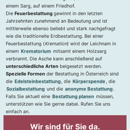
Ablauf
einem Sarg, auf einem Friedhof.
Die Urne zu Hause in Österreich: Kosten u.
Die
Feuerbestattung
gewinnt in den letzten
Ablauf
Jahrzehnten zunehmend an Bedeutung und ist
mittlerweile ebenso beliebt und stark nachgefragt
wie die traditionelle Erdbestattung. Bei einer
Feuerbestattung (
Kremation
) wird der Leichnam in
einem
Krematorium
mitsamt einem Holzsarg
verbrannt. Die Asche kann anschließend auf
unterschiedliche Arten
beigesetzt werden.
Spezielle Formen
der Bestattung in Österreich sind
die
Edelsteinbestattung
, die
Körperspende
, die
Sozialbestattung
und die
anonyme Bestattung
.
Falls Sie aktuell eine
Bestattung planen
müssen,
unterstützen wie Sie gerne dabei. Rufen Sie uns
einfach an.
Wir sind für Sie da.