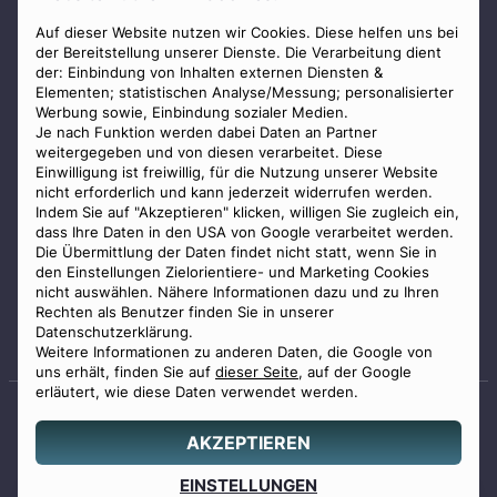
Presse
Auf dieser Website nutzen wir Cookies. Diese helfen uns bei
AGB
der Bereitstellung unserer Dienste. Die Verarbeitung dient
Impressum
der: Einbindung von Inhalten externen Diensten &
Elementen; statistischen Analyse/Messung; personalisierter
Datenschutz
Werbung sowie, Einbindung sozialer Medien.
Widerrufsbelehrung
Je nach Funktion werden dabei Daten an Partner
weitergegeben und von diesen verarbeitet. Diese
Zahlungsmöglichkeiten
Einwilligung ist freiwillig, für die Nutzung unserer Website
nicht erforderlich und kann jederzeit widerrufen werden.
Indem Sie auf "Akzeptieren" klicken, willigen Sie zugleich ein,
dass Ihre Daten in den USA von Google verarbeitet werden.
Die Übermittlung der Daten findet nicht statt, wenn Sie in
den Einstellungen Zielorientiere- und Marketing Cookies
nicht auswählen. Nähere Informationen dazu und zu Ihren
Staatlich geprüfter
Rechten als Benutzer finden Sie in unserer
Bestatter
Datenschutzerklärung.
Weitere Informationen zu anderen Daten, die Google von
uns erhält, finden Sie auf
dieser Seite
, auf der Google
erläutert, wie diese Daten verwendet werden.
AKZEPTIEREN
© 2026 Benu GmbH. Alle Rechte vorbehalten.
Angebot
EINSTELLUNGEN
0800 88 44 04