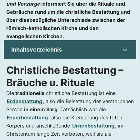
und Vorsorge
informiert Sie über die Rituale und
Gebräuche rund um die christliche Bestattung und
über diesbezügliche Unterschiede zwischen der
römisch-katholischen Kirche und den
evangelischen Kirchen.
Inhaltsverzeichnis
Christliche Bestattung –
Christliche Bestattung – Bräuche u. Rituale
Was bedeutet der Tod im Christentum?
Bräuche u. Rituale
Christliche Sterberituale und Bräuche
Die
traditionelle
christliche Bestattung ist eine
Sterbesakramente
Erdbestattung
, also die Beisetzung der verstorbenen
Heilige Kommunion und Empfang der Hostie
Person
in einem Sarg
. Tatsächlich war die
Christliche Rituale unmittelbar nach dem Tod
Feuerbestattung
, also die Kremierung des toten
Aufbahrung oder Totenwache
Körpers und anschließende
Urnenbestattung
, im
Trauern im Christentum
Christentum lange Zeit verboten, weil sie als