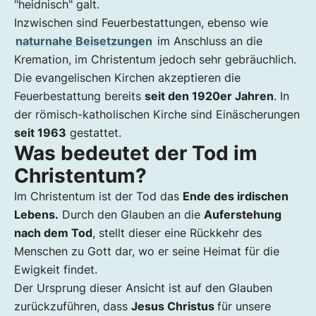
"heidnisch" galt.
Christliches Begräbnis
Inzwischen sind Feuerbestattungen, ebenso wie
Wie läuft eine christliche Beisetzung ab?
naturnahe Beisetzungen
im Anschluss an die
Katholische vs. evangelische Bestattungen
Kremation, im Christentum jedoch sehr gebräuchlich.
Erde zu Erde, Asche zu Asche, Staub zu Staub
Die evangelischen Kirchen akzeptieren die
Christliches Begräbnis für Konfessionslose?
Feuerbestattung bereits
seit den 1920er Jahren
. In
Grabschmuck, Trauerfloristik u. Gedenktage
der römisch-katholischen Kirche sind Einäscherungen
Leichenschmaus im Christentum
seit 1963
gestattet.
Was bedeutet der Tod im
Christentum?
Im Christentum ist der Tod das
Ende des irdischen
Lebens.
Durch den Glauben an die
Auferstehung
nach dem Tod
, stellt dieser eine Rückkehr des
Menschen zu Gott dar, wo er seine Heimat für die
Ewigkeit findet.
Der Ursprung dieser Ansicht ist auf den Glauben
zurückzuführen, dass
Jesus Christus
für unsere