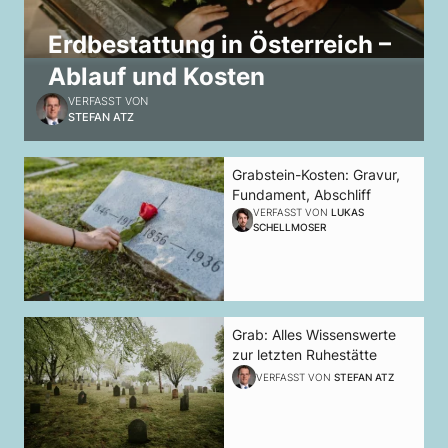
Erdbestattung in Österreich –
Ablauf und Kosten
VERFASST VON
STEFAN ATZ
Grabstein-Kosten: Gravur,
Fundament, Abschliff
VERFASST VON
LUKAS
SCHELLMOSER
Grab: Alles Wissenswerte
zur letzten Ruhestätte
VERFASST VON
STEFAN ATZ