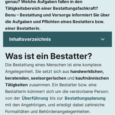
genau? Welche Aufgaben fallen in den
Tätigkeitsbereich einer Bestattungsfachkraft?
Benu – Bestattung und Vorsorge informiert Sie über
die Aufgaben und Pflichten eines Bestatters bzw.
einer Bestatterin.
Inhaltsverzeichnis
Was ist ein Bestatter?
Was ist ein Bestatter?
Wie wird man Bestatterin bzw. Bestatter?
Die Bestattung eines Menschen ist eine komplexe
Gehalt und Arbeitszeit eines Bestatters
Angelegenheit. Sie setzt sich aus
handwerklichen,
Was macht ein Bestatter oder eine Bestatterin?
beratenden, seelsorgerischen
und
kaufmännischen
Voraussetzungen für den Beruf des
Tätigkeiten
zusammen. Ein Bestatter bzw. eine
Bestatters/der Bestatterin
Bestatterin kümmert sich um die verstorbene Person:
von der
Überführung
bis zur
Bestattungsplanung
mit den Angehörigen, und erledigt dabei zahlreiche
Formalitäten und Behördenangelegenheiten.