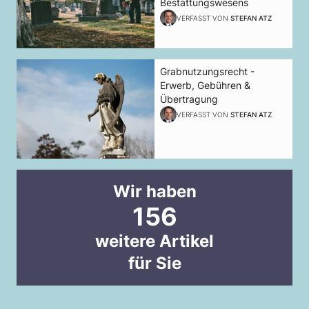
Bestattungswesens
VERFASST VON
STEFAN ATZ
Grabnutzungsrecht -
Erwerb, Gebühren &
Übertragung
VERFASST VON
STEFAN ATZ
Wir haben
156
weitere Artikel
für Sie