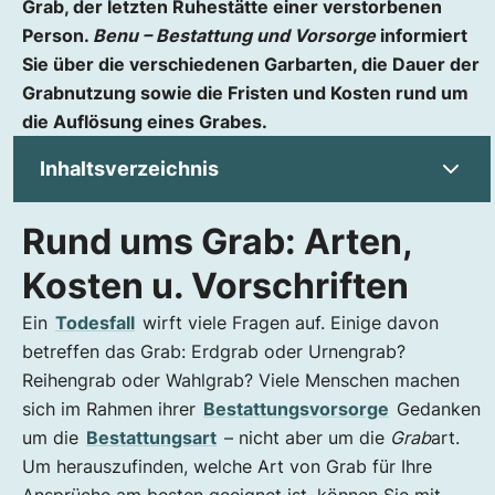
Grab, der letzten Ruhestätte einer verstorbenen
Person.
Benu – Bestattung und Vorsorge
informiert
Sie über die verschiedenen Garbarten, die Dauer der
Grabnutzung sowie die Fristen und Kosten rund um
die Auflösung eines Grabes.
Inhaltsverzeichnis
Rund ums Grab: Arten,
Rund ums Grab: Arten, Kosten u.
Vorschriften
Kosten u. Vorschriften
Grabarten in Österreich
Ein
Todesfall
wirft viele Fragen auf. Einige davon
Sarggräber
betreffen das Grab: Erdgrab oder Urnengrab?
Urnengräber
Reihengrab oder Wahlgrab? Viele Menschen machen
Naturgräber und Urnengärten
sich im Rahmen ihrer
Bestattungsvorsorge
Gedanken
Grabkosten in Österreich u. Wien
um die
Bestattungsart
– nicht aber um die
Grab
art.
Grabkosten am Beispiel der Friedhöfe Wien
Um herauszufinden, welche Art von Grab für Ihre