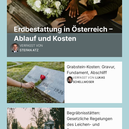
Erdbestattung in Österreich –
Ablauf und Kosten
VERFASST VON
STEFAN ATZ
Grabstein-Kosten: Gravur,
Fundament, Abschliff
VERFASST VON
LUKAS
SCHELLMOSER
Begräbnisstätten:
Gesetzliche Regelungen
des Leichen- und