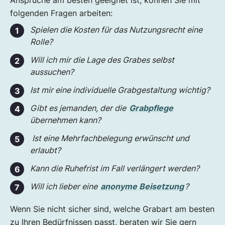
Ansprüche am besten geeignet ist, können Sie mit
Wie groß und tief muss ein Grab sein?
folgenden Fragen arbeiten:
Ruherecht
Ein Grab auflösen
Spielen die Kosten für das Nutzungsrecht eine
Rolle?
FAQs zum Thema Grab
Will ich mir die Lage des Grabes selbst
aussuchen?
Ist mir eine individuelle Grabgestaltung wichtig?
Gibt es jemanden, der die
Grabpflege
übernehmen kann?
Ist eine Mehrfachbelegung erwünscht und
erlaubt?
Kann die Ruhefrist im Fall verlängert werden?
Will ich lieber eine
anonyme Beisetzung
?
Wenn Sie nicht sicher sind, welche Grabart am besten
zu Ihren Bedürfnissen passt, beraten wir Sie gern