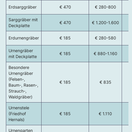
Erdsarggräber
€ 470
€ 280-800
Sarggräber mit
€ 470
€ 1.200-1.600
Deckplatte
Erdurnengräber
€ 185
€ 280-580
Urnengräber
€ 185
€ 880-1.160
mit Deckplatte
Besondere
Urnengräber
(Felsen-,
€ 185
€ 835
Baum-, Rasen-,
Strauch-,
Waldgräber)
Urnenstele
(Friedhof
€ 185
€ 1.110
Hernals)
Urnengarten