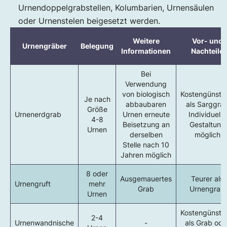
Urnendoppelgrabstellen, Kolumbarien, Urnensäulen
oder Urnenstelen beigesetzt werden.
Weitere
Vor- und
Urnengräber
Belegung
Informationen
Nachteile
Bei
Verwendung
von biologisch
Kostengünstig
Je nach
abbaubaren
als Sarggra
Größe
Urnenerdgrab
Urnen erneute
Individuelle
4-8
Beisetzung an
Gestaltung
Urnen
derselben
möglich
Stelle nach 10
Jahren möglich
8 oder
Ausgemauertes
Teurer als
Urnengruft
mehr
Grab
Urnengrab
Urnen
Kostengünstig
2-4
Urnenwandnische
-
als Grab ode