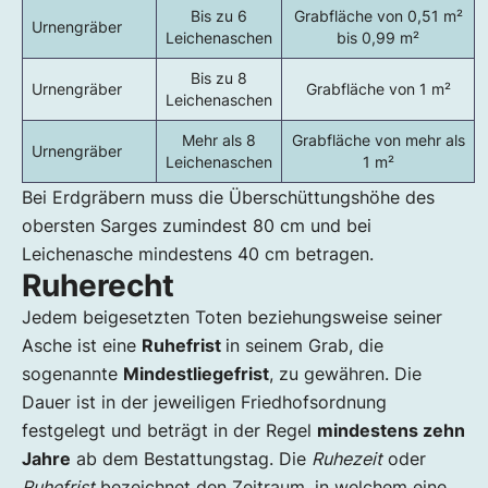
Bis zu 6
Grabfläche von 0,51 m²
Urnengräber
Leichenaschen
bis 0,99 m²
Bis zu 8
Urnengräber
Grabfläche von 1 m²
Leichenaschen
Mehr als 8
Grabfläche von mehr als
Urnengräber
Leichenaschen
1 m²
Bei Erdgräbern muss die Überschüttungshöhe des
obersten Sarges zumindest 80 cm und bei
Leichenasche mindestens 40 cm betragen.
Ruherecht
Jedem beigesetzten Toten beziehungsweise seiner
Asche ist eine
Ruhefrist
in seinem Grab, die
sogenannte
Mindestliegefrist
, zu gewähren. Die
Dauer ist in der jeweiligen Friedhofsordnung
festgelegt und beträgt in der Regel
mindestens zehn
Jahre
ab dem Bestattungstag. Die
Ruhezeit
oder
Ruhefrist
bezeichnet den Zeitraum, in welchem eine