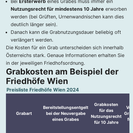
Bei
Ersterwerb
eines Grabes muss immer ein
Nutzungsrecht für mindestens 10 Jahre
erworben
werden (bei Grüften, Urnenwandnischen kann dies
deutlich länger sein).
Danach kann die Grabnutzungsdauer beliebig oft
verlängert werden.
Die Kosten für ein Grab unterscheiden sich innerhalb
Österreichs stark. Genaue Informationen erhalten Sie
in der jeweiligen Friedhofsordnung.
Grabkosten am Beispiel der
Friedhöfe Wien
Preisliste Friedhöfe Wien 2024
K
Grabkosten
Bereitstellungsentgelt
Ver
für das
Grabart
bei der Neuvergabe
Gra
Nutzungsrecht
eines Grabes
fü
für 10 Jahre