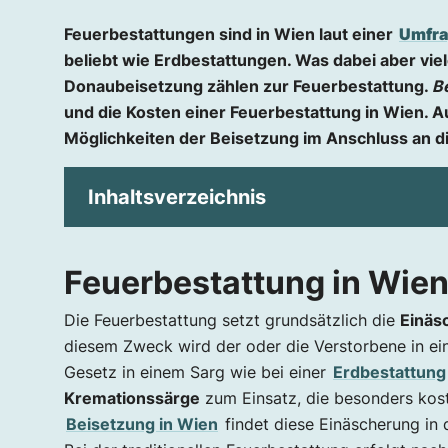
Feuerbestattungen sind in Wien laut einer
Umfra
beliebt wie Erdbestattungen. Was dabei aber vi
Donaubeisetzung zählen zur Feuerbestattung.
B
und die Kosten einer Feuerbestattung in Wien. A
Möglichkeiten der Beisetzung im Anschluss an d
Inhaltsverzeichnis
Feuerbestattung in Wien u. Arten der B
Feuerbestattung in Wien
Feuerbestattungen werden in Wien beliebter
Das Krematorium Wien Simmering
Die Feuerbestattung setzt grundsätzlich die
Einäs
diesem Zweck wird der oder die Verstorbene in ei
Arten der Beisetzung nach der Kremati
Gesetz in einem Sarg wie bei einer
Erdbestattung
Urnenbeisetzung am Friedhof
Kremationssärge
zum Einsatz, die besonders koste
Baumbestattung und Waldbestattung
Beisetzung in Wien
findet diese Einäscherung in
See- bzw. Donaubestattung