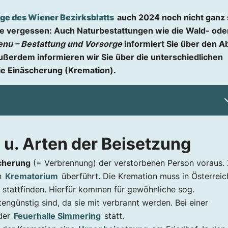
ge des Wiener Bezirksblatts
auch 2024 noch nicht ganz 
ele vergessen: Auch Naturbestattungen wie die Wald- ode
enu – Bestattung und Vorsorge
informiert Sie über den A
ußerdem informieren wir Sie über die unterschiedlichen
ie Einäscherung (Kremation).
eisetzung
 u. Arten der Beisetzung
cherung
(= Verbrennung) der verstorbenen Person voraus.
n
on
Krematorium
überführt. Die Kremation muss in Österreic
stattfinden. Hierfür kommen für gewöhnliche sog.
ngünstig sind, da sie mit verbrannt werden. Bei einer
 der
Feuerhalle Simmering
statt.