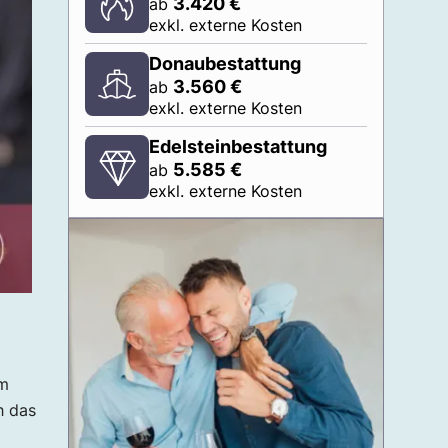
3.420
€
ab
exkl. externe Kosten
Donaubestattung
3.560
€
ab
exkl. externe Kosten
Edelsteinbestattung
5.585
€
ab
exkl. externe Kosten
um
h das