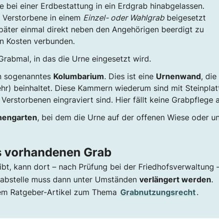
 bei einer Erdbestattung in ein Erdgrab hinabgelassen.
r Verstorbene in einem
Einzel- oder Wahlgrab
beigesetzt
später einmal direkt neben den Angehörigen beerdigt zu
en Kosten verbunden.
 Grabmal, in das die Urne eingesetzt wird.
in sogenanntes
Kolumbarium
. Dies ist eine
Urnenwand
, die
) beinhaltet. Diese Kammern wiederum sind mit Steinplat
erstorbenen eingraviert sind. Hier fällt keine Grabpflege a
nengarten
, bei dem die Urne auf der offenen Wiese oder un
ts vorhandenen Grab
ibt, kann dort – nach Prüfung bei der Friedhofsverwaltung 
rabstelle muss dann unter Umständen
verlängert werden
.
erem Ratgeber-Artikel zum Thema
Grabnutzungsrecht
.