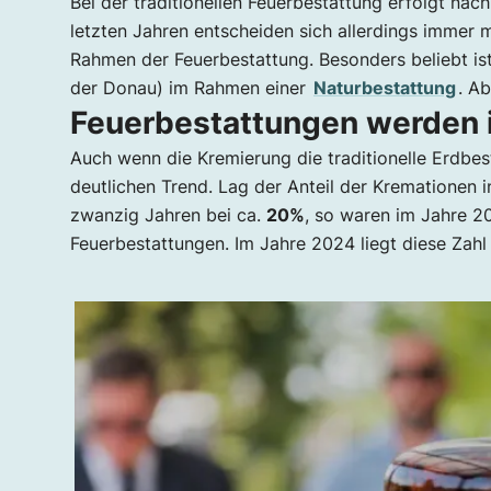
Bei der traditionellen Feuerbestattung erfolgt nac
Edelsteinbestattung
letzten Jahren entscheiden sich allerdings immer
Ablauf einer Feuerbestattung
Rahmen der Feuerbestattung. Besonders beliebt is
Kosten einer Feuerbestattung in Wien
der Donau) im Rahmen einer
Naturbestattung
. A
Urne zu Hause
Feuerbestattungen werden i
Körper der Wissenschaft spenden
Auch wenn die Kremierung die traditionelle Erdbes
deutlichen Trend. Lag der Anteil der Kremationen 
zwanzig Jahren bei ca.
20%
, so waren im Jahre 2
Feuerbestattungen. Im Jahre 2024 liegt diese Zahl