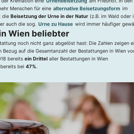
h der Kremation eine
Urnenbeisetzung
am Friedhof. In den
 mehr Menschen für eine
alternative Beisetzungsform
im
t die
Beisetzung der Urne in der Natur
(z.B. im Wald oder 
ber auch die sog.
Urne zu Hause
wird immer häufiger gewäh
n Wien beliebter
tattung noch nicht ganz abgelöst hast: Die Zahlen zeigen e
in Bezug auf die Gesamtanzahl der Bestattungen in Wien vo
018 bereits
ein Drittel
aller Bestattungen in Wien
 bereits bei
47%
.