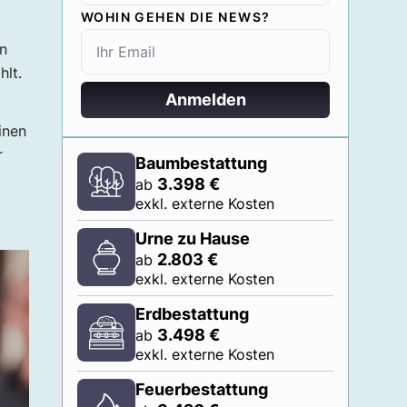
WOHIN GEHEN DIE NEWS?
in
lt.
Anmelden
inen
r
Baumbestattung
3.398
€
ab
exkl. externe Kosten
Urne zu Hause
2.803
€
ab
exkl. externe Kosten
Erdbestattung
3.498
€
ab
exkl. externe Kosten
Feuerbestattung