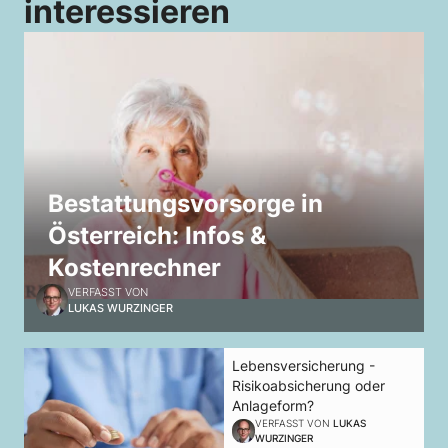
interessieren
Bestattungsvorsorge in
Österreich: Infos &
Kostenrechner
VERFASST VON
LUKAS WURZINGER
Lebensversicherung -
Risikoabsicherung oder
Anlageform?
VERFASST VON
LUKAS
WURZINGER