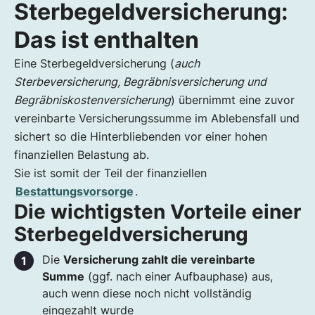
Sterbegeld­versicherung:
Sterbegeld­versicherung: Das ist enthalten
Die wichtigsten Vorteile einer
Das ist enthalten
Sterbegeldversicherung
Eine Sterbegeldversicherung (
auch
Zahlungsintervalle der Sterbegeldversicherung
Sterbeversicherung, Begräbnisversicherung und
Anbieter
Begräbniskostenversicherung
) übernimmt eine zuvor
Sterbegeldversicherung: Bezugsberechtigte
vereinbarte Versicherungssumme im Ablebensfall und
und Gesundheitsfragen
sichert so die Hinterbliebenden vor einer hohen
Steuerliche Absetzbarkeit der
finanziellen Belastung ab.
Sterbegeldversicherung
Sie ist somit der Teil der finanziellen
Was passiert im Sterbefall mit dem Geld?
Bestattungsvorsorge
.
Vorsicht während der Aufbauzeit
Die wichtigsten Vorteile einer
Pausieren von Prämienzahlungen &amp;
Sterbegeldversicherung
Kapitalentnahme
Alternativen zur Sterbegeldversicherung
Die
Versicherung zahlt die vereinbarte
Alternative 1: Benu Treuhandkonto
Summe
(ggf. nach einer Aufbauphase) aus,
auch wenn diese noch nicht vollständig
Alternative 3: Eigenes Sparbuch
eingezahlt wurde