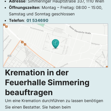
Adresse
: Simmeringer Hauptstraße 337, 1110 Wien
beauftragen
Öffnungszeiten
: Montag – Freitag: 08:00 – 15:00,
Kremation in der Feuerhalle Simmering
Samstag und Sonntag geschlossen
Kosten Feuerhalle Simmering
Telefon
:
01 534690
Welche Kosten fallen bei einer Verbrennung im
Krematorium Wien an?
Krematorium Wien
So entstand das Krematorium in Wien
Leistungen der Feuerhalle Simmering
Feuerhalle Wien – Bestattungen
Wer wurde kürzlich kremiert? – Traueranzeigen
Kremation in der
aus Wien und Umgebung
Feuerhalle Simmering
beauftragen
Um eine Kremation durchführen zu lassen benötigen
Sie einen Bestatter. Sie haben beim