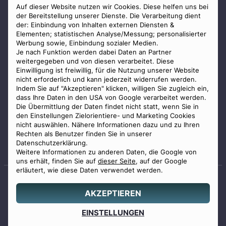
AGB
Auf dieser Website nutzen wir Cookies. Diese helfen uns bei
der Bereitstellung unserer Dienste. Die Verarbeitung dient
Impressum
der: Einbindung von Inhalten externen Diensten &
Elementen; statistischen Analyse/Messung; personalisierter
Datenschutz
Werbung sowie, Einbindung sozialer Medien.
Widerrufsbelehrung
Je nach Funktion werden dabei Daten an Partner
weitergegeben und von diesen verarbeitet. Diese
Zahlungsmöglichkeiten
Einwilligung ist freiwillig, für die Nutzung unserer Website
nicht erforderlich und kann jederzeit widerrufen werden.
Indem Sie auf "Akzeptieren" klicken, willigen Sie zugleich ein,
dass Ihre Daten in den USA von Google verarbeitet werden.
Die Übermittlung der Daten findet nicht statt, wenn Sie in
den Einstellungen Zielorientiere- und Marketing Cookies
nicht auswählen. Nähere Informationen dazu und zu Ihren
Staatlich geprüfter
Rechten als Benutzer finden Sie in unserer
Bestatter
Datenschutzerklärung.
Weitere Informationen zu anderen Daten, die Google von
uns erhält, finden Sie auf
dieser Seite
, auf der Google
erläutert, wie diese Daten verwendet werden.
AKZEPTIEREN
© 2026 Benu GmbH. Alle Rechte vorbehalten.
Angebot
EINSTELLUNGEN
0800 88 44 04
erstellen