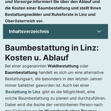
und Vorsorge
informiert Sie über den Ablauf und
die Kosten einer Baumbestattung und stellt Ihnen
Bestattungswälder und Ruheforste in Linz und
Oberösterreich vor.
Inhaltsverzeichnis
Baumbestattung in Linz:
Baumbestattung in Linz: Kosten u. Ablauf
Vorteile einer Baumbestattung
Kosten u. Ablauf
Baumbestattungskosten nach Baumart
Bei einer sogenannten
Waldbestattung
oder
Blumenschmuck und Leichenschmaus
Baumbestattung
handelt es sich um eine alternative
Bestattungswälder in Linz
Bestattungsart, die besonders in den letzten Jahren
Baumbestattung und Bestattungsvorsorge
immer beliebter geworden ist. Auch bei einer
Bestattung in Linz
gibt es die Möglichkeit, eine
solche Baumbestattung zu planen und durchzuführen.
Dabei wird die Asche der verstorbenen Person nach