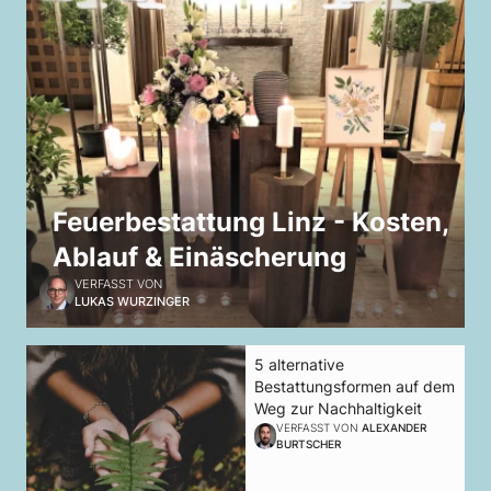
Feuerbestattung Linz - Kosten,
Ablauf & Einäscherung
VERFASST VON
LUKAS WURZINGER
5 alternative
Bestattungsformen auf dem
Weg zur Nachhaltigkeit
VERFASST VON
ALEXANDER
BURTSCHER