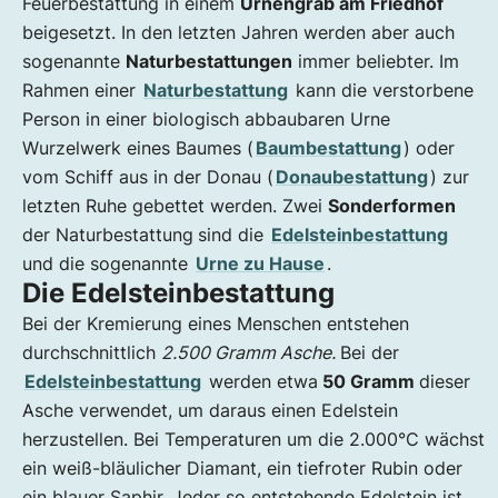
Feuerbestattung in einem
Urnengrab am Friedhof
beigesetzt. In den letzten Jahren werden aber auch
sogenannte
Naturbestattungen
immer beliebter. Im
Rahmen einer
Naturbestattung
kann die verstorbene
Person in einer biologisch abbaubaren Urne
Wurzelwerk eines Baumes (
Baumbestattung
) oder
vom Schiff aus in der Donau (
Donaubestattung
) zur
letzten Ruhe gebettet werden. Zwei
Sonderformen
der Naturbestattung
sind die
Edelsteinbestattung
und die sogenannte
Urne zu Hause
.
Die Edelsteinbestattung
Bei der Kremierung eines Menschen entstehen
durchschnittlich
2.500 Gramm Asche.
Bei der
Edelsteinbestattung
werden etwa
50 Gramm
dieser
Asche verwendet, um daraus einen Edelstein
herzustellen. Bei Temperaturen um die 2.000°C wächst
ein weiß-bläulicher Diamant, ein tiefroter Rubin oder
ein blauer Saphir. Jeder so entstehende Edelstein ist