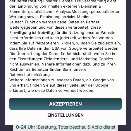
der Bereitstellung unserer Dienste. Die Verarbeitung dient
AGB
der: Einbindung von Inhalten externen Diensten &
Impressum
Elementen; statistischen Analyse/Messung; personalisierter
Werbung sowie, Einbindung sozialer Medien.
Datenschutz
Je nach Funktion werden dabei Daten an Partner
Widerrufsbelehrung
weitergegeben und von diesen verarbeitet. Diese
Einwilligung ist freiwillig, für die Nutzung unserer Website
Zahlungsmöglichkeiten
nicht erforderlich und kann jederzeit widerrufen werden.
Indem Sie auf "Akzeptieren" klicken, willigen Sie zugleich ein,
dass Ihre Daten in den USA von Google verarbeitet werden.
Die Übermittlung der Daten findet nicht statt, wenn Sie in
den Einstellungen Zielorientiere- und Marketing Cookies
nicht auswählen. Nähere Informationen dazu und zu Ihren
Rechten als Benutzer finden Sie in unserer
Staatlich geprüfter
Datenschutzerklärung.
Weitere Informationen zu anderen Daten, die Google von
Bestatter
uns erhält, finden Sie auf
dieser Seite
, auf der Google
erläutert, wie diese Daten verwendet werden.
AKZEPTIEREN
© 2026 Benu GmbH. Alle Rechte vorbehalten.
Angebot
EINSTELLUNGEN
0800 88 44 04
erstellen
0-24 Uhr:
Beratung, Totenbeschau & Abholdienst