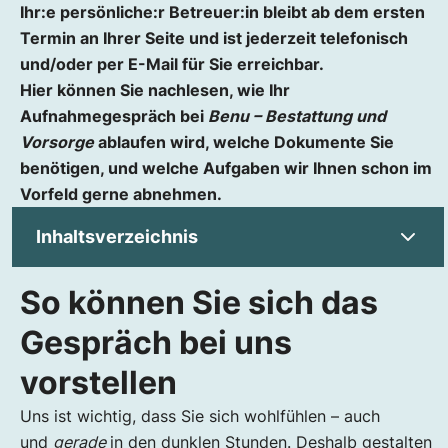
Ihr:e persönliche:r Betreuer:in bleibt ab dem ersten
Termin an Ihrer Seite und ist jederzeit telefonisch
und/oder per E-Mail für Sie erreichbar.
Hier können Sie nachlesen, wie Ihr
Aufnahmegespräch bei
Benu – Bestattung und
Vorsorge
ablaufen wird, welche Dokumente Sie
benötigen, und welche Aufgaben wir Ihnen schon im
Vorfeld gerne abnehmen.
Inhaltsverzeichnis
So können Sie sich das
So können Sie sich das Gespräch bei uns
vorstellen
Gespräch bei uns
Aufgaben, die wir Ihnen abnehmen
vorstellen
Wir beraten Sie umfassend und ergebnisoffen
Die Wahl der Begräbnisform
Uns ist wichtig, dass Sie sich wohlfühlen – auch
und
gerade
in den dunklen Stunden. Deshalb gestalten
Sie entscheiden sich für eine Erdbestattung