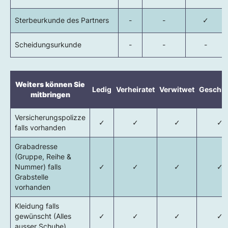
Sterbeurkunde des Partners
-
-
✓
Scheidungsurkunde
-
-
-
Weiters können Sie
Ledig
Verheiratet
Verwitwet
Geschi
mitbringen
Versicherungspolizze
✓
✓
✓
✓
falls vorhanden
Grabadresse
(Gruppe, Reihe &
Nummer) falls
✓
✓
✓
✓
Grabstelle
vorhanden
Kleidung falls
gewünscht (Alles
✓
✓
✓
✓
ausser Schuhe)