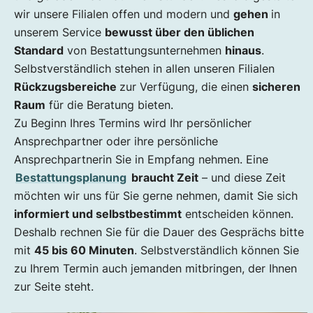
wir unsere Filialen offen und modern und
gehen
in
Sie entscheiden sich für eine Feuerbestattung
unserem Service
bewusst über den üblichen
Sie entscheiden sich für eine Naturbestattung
Standard
von Bestattungsunternehmen
hinaus
.
Blumenschmuck und musikalische
Selbstverständlich stehen in allen unseren Filialen
Begleitung
Rückzugsbereiche
zur Verfügung, die einen
sicheren
Welche Musik dürfen wir für Sie spielen?
Raum
für die Beratung bieten.
Wie möchten Sie sich erinnern?
Zu Beginn Ihres Termins wird Ihr persönlicher
Wichtige Dokumente für Ihren Termin
Ansprechpartner oder ihre persönliche
Ansprechpartnerin Sie in Empfang nehmen. Eine
Bestattungsplanung
braucht Zeit
– und diese Zeit
möchten wir uns für Sie gerne nehmen, damit Sie sich
informiert und selbstbestimmt
entscheiden können.
Deshalb rechnen Sie für die Dauer des Gesprächs bitte
mit
45 bis 60 Minuten
. Selbstverständlich können Sie
zu Ihrem Termin auch jemanden mitbringen, der Ihnen
zur Seite steht.