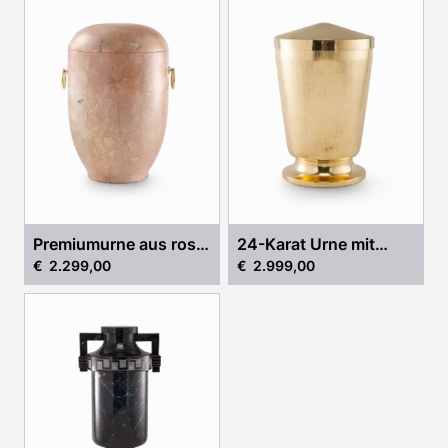
Premiumurne aus rosa
24-Karat Urne mit
€ 2.299,00
€ 2.999,00
Marmor
Goldauflage