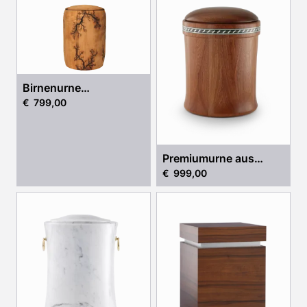
Birnenurne
€ 799,00
„Geborgenheit“
Premiumurne aus
€ 999,00
Mahaghoni