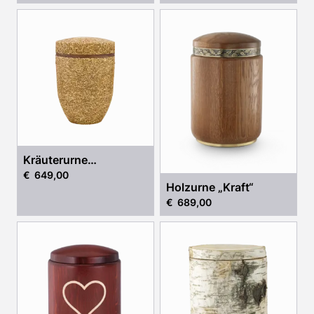
Kräuterurne
€ 649,00
"Provence"
Holzurne „Kraft“
€ 689,00