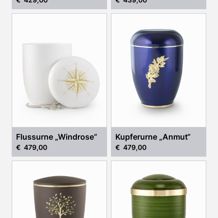
„Dankbarkeit“
Flussurne „Windrose“
Kupferurne „Anmut“
€ 479,00
€ 479,00