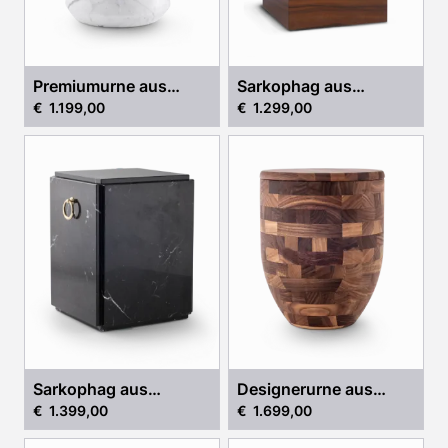
Premiumurne aus
Sarkophag aus
€ 1.199,00
€ 1.299,00
weißem Carrara-
indischem Apfel
Marmor
Sarkophag aus
Designerurne aus
€ 1.399,00
€ 1.699,00
schwarzem Marmor
Walnuss