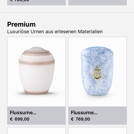
Premium
Luxuriöse Urnen aus erlesenen Materialien
Flussurne
Flussurne
€ 699,00
€ 769,00
„Jakobsmuschel“
„Meeresrauschen“