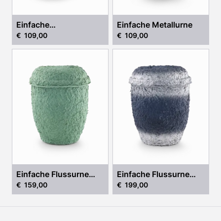
Einfache
Einfache Metallurne
€ 109,00
€ 109,00
Kunstharzurne
Einfache Flussurne
Einfache Flussurne
€ 159,00
€ 199,00
„Grün“
„Blau“