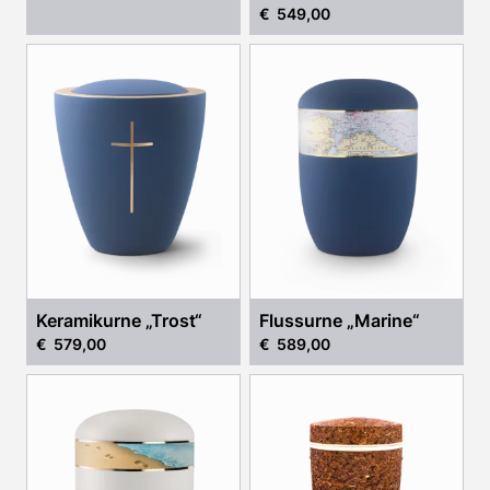
€ 549,00
„Harmonie“
Keramikurne „Trost“
Flussurne „Marine“
€ 579,00
€ 589,00