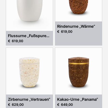
Rindenurne „Wärme“
€ 619,00
Flussurne „Fußspuren
€ 619,00
im Sand“
Zirbenurne „Vertrauen“
Kakao-Urne „Panama“
€ 629,00
€ 649,00