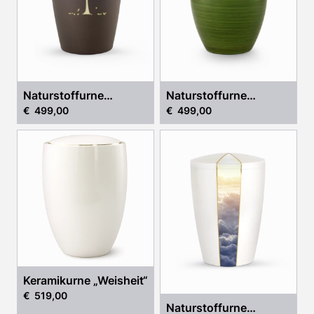
Naturstoffurne
Naturstoffurne
€ 499,00
€ 499,00
„Natürlichkeit“
„Waldruhe“
Keramikurne „Weisheit“
€ 519,00
Naturstoffurne