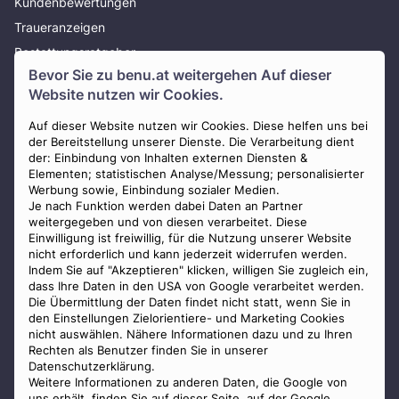
Kundenbewertungen
Traueranzeigen
Bestattungsratgeber
Bevor Sie zu
benu.at
weitergehen Auf dieser
Über uns
Website nutzen wir Cookies.
Presse
AGB
Auf dieser Website nutzen wir Cookies. Diese helfen uns bei
der Bereitstellung unserer Dienste. Die Verarbeitung dient
Impressum
der: Einbindung von Inhalten externen Diensten &
Elementen; statistischen Analyse/Messung; personalisierter
Datenschutz
Werbung sowie, Einbindung sozialer Medien.
Widerrufsbelehrung
Je nach Funktion werden dabei Daten an Partner
weitergegeben und von diesen verarbeitet. Diese
Zahlungsmöglichkeiten
Einwilligung ist freiwillig, für die Nutzung unserer Website
nicht erforderlich und kann jederzeit widerrufen werden.
Indem Sie auf "Akzeptieren" klicken, willigen Sie zugleich ein,
dass Ihre Daten in den USA von Google verarbeitet werden.
Die Übermittlung der Daten findet nicht statt, wenn Sie in
den Einstellungen Zielorientiere- und Marketing Cookies
nicht auswählen. Nähere Informationen dazu und zu Ihren
Staatlich geprüfter
Rechten als Benutzer finden Sie in unserer
Bestatter
Datenschutzerklärung.
Weitere Informationen zu anderen Daten, die Google von
uns erhält, finden Sie auf
dieser Seite
, auf der Google