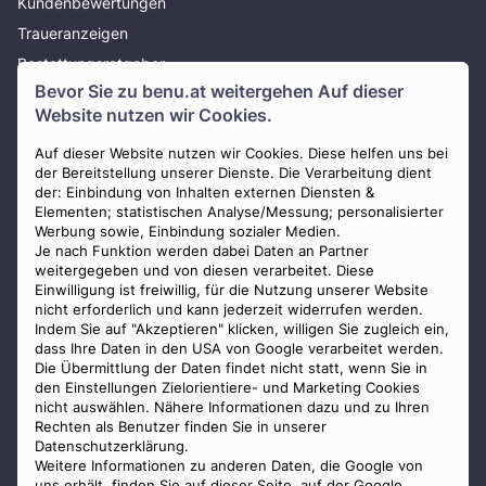
Kundenbewertungen
Traueranzeigen
Bestattungsratgeber
Bevor Sie zu
benu.at
weitergehen Auf dieser
Über uns
Website nutzen wir Cookies.
Presse
AGB
Auf dieser Website nutzen wir Cookies. Diese helfen uns bei
der Bereitstellung unserer Dienste. Die Verarbeitung dient
Impressum
der: Einbindung von Inhalten externen Diensten &
Elementen; statistischen Analyse/Messung; personalisierter
Datenschutz
Werbung sowie, Einbindung sozialer Medien.
Widerrufsbelehrung
Je nach Funktion werden dabei Daten an Partner
weitergegeben und von diesen verarbeitet. Diese
Zahlungsmöglichkeiten
Einwilligung ist freiwillig, für die Nutzung unserer Website
nicht erforderlich und kann jederzeit widerrufen werden.
Indem Sie auf "Akzeptieren" klicken, willigen Sie zugleich ein,
dass Ihre Daten in den USA von Google verarbeitet werden.
Die Übermittlung der Daten findet nicht statt, wenn Sie in
den Einstellungen Zielorientiere- und Marketing Cookies
nicht auswählen. Nähere Informationen dazu und zu Ihren
Staatlich geprüfter
Rechten als Benutzer finden Sie in unserer
Bestatter
Datenschutzerklärung.
Weitere Informationen zu anderen Daten, die Google von
uns erhält, finden Sie auf
dieser Seite
, auf der Google