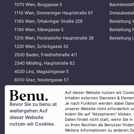
1070 Wien, Burggasse 5
Baumbestat
1110 Wien, Simmeringer Hauptstraße 97
Donaubesta
1160 Wien, Ottakringer Straße 229
Bestattung 
1190 Wien, Silbergasse 5
Bestattung
1210 Wien, Floridsdorfer Hauptstraße 28
Bestattung 
1220 Wien, Schickgasse 32
2500 Baden, Friedhofstraße 4/1
2340 Mödling, Hauptstraße 62
4020 Linz, Magazingasse 5
8010 Graz, Neutorgasse 57
80337 München, Waltherstraße 33
Auf dieser Website nutzen wir Cookie
80637 München, Baldurstraße 29
Inhalten externen Diensten & Elemen
Je nach Funktion werden dabei Daten 
Bevor Sie zu
benu.at
unserer Website nicht erforderlich 
weitergehen Auf
Indem Sie auf "Akzeptieren" klicken,
dieser Website
Daten findet nicht statt, wenn Sie 
nutzen wir Cookies.
zu Ihren Rechten als Benutzer finde
Weitere Informationen zu anderen Da