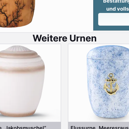
Bestattun
und voll
Weitere Urnen
e „Jakobsmuschel“
Flussurne „Meeresraus