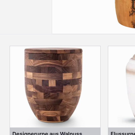
Designerurne aus Walnuss
Flussurn