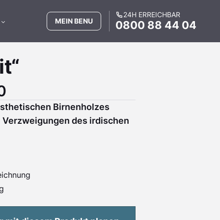
24H ERREICHBAR
MEIN BENU
0800 88 44 04
t“
0
ästhetischen Birnenholzes
le Verzweigungen des irdischen
ichnung
g