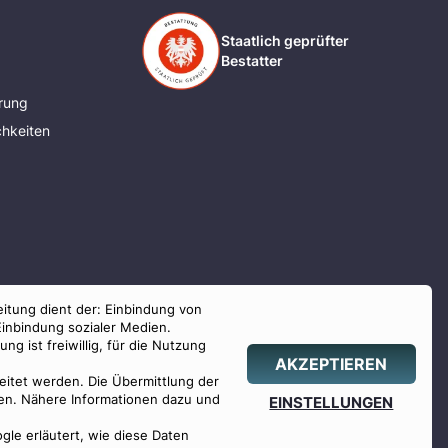
Staatlich geprüfter
Bestatter
rung
hkeiten
eitung dient der: Einbindung von
Einbindung sozialer Medien.
g ist freiwillig, für die Nutzung
AKZEPTIEREN
beitet werden. Die Übermittlung der
hlen. Nähere Informationen dazu und
EINSTELLUNGEN
ogle erläutert, wie diese Daten