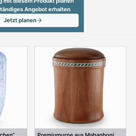
g mit diesem Produkt planen
ständiges Angebot erhalten
Jetzt planen
chen“
Premiumurne aus Mahaghoni