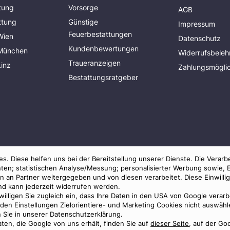
tung
Vorsorge
AGB
ttung
Günstige
Impressum
Feuerbestattungen
Wien
Datenschutz
Kundenbewertungen
 München
Widerrufsbeleh
Traueranzeigen
Linz
Zahlungsmöglic
Bestattungsratgeber
s. Diese helfen uns bei der Bereitstellung unserer Dienste. Die Verarb
ten; statistischen Analyse/Messung; personalisierter Werbung sowie, 
an Partner weitergegeben und von diesen verarbeitet. Diese Einwilligun
und kann jederzeit widerrufen werden.
 willigen Sie zugleich ein, dass Ihre Daten in den USA von Google verar
© 2026 Benu GmbH. Alle Rechte vorbehalten.
in den Einstellungen Zielorientiere- und Marketing Cookies nicht auswä
n Sie in unserer Datenschutzerklärung.
ten, die Google von uns erhält, finden Sie auf
dieser Seite
, auf der Go