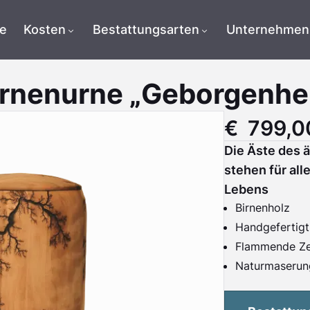
te
Kosten
Bestattungsarten
Unternehmen
irnenurne „Geborgenhei
€ 799,0
Die Äste des 
stehen für al
Lebens
Birnenholz
Handgefertigt
Flammende Ze
Naturmaserun