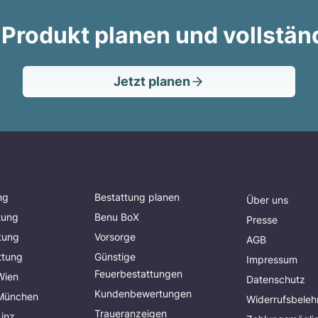
 Produkt planen und vollstän
Jetzt planen
ng
Bestattung planen
Über uns
tung
Benu BoX
Presse
tung
Vorsorge
AGB
ttung
Günstige
Impressum
Feuerbestattungen
Wien
Datenschutz
Kundenbewertungen
 München
Widerrufsbeleh
Traueranzeigen
Linz