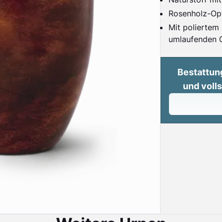
Rosenholz-Op
Mit polierte
umlaufenden G
Bestattun
und voll