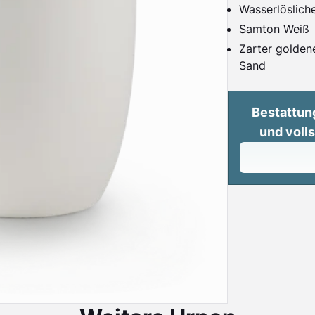
Wasserlöslich
Samton Weiß
Zarter golden
Sand
Bestattun
und voll