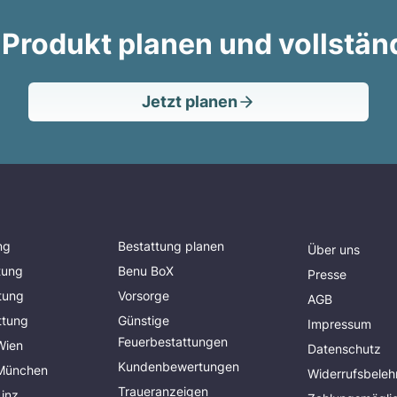
 Produkt planen und vollstän
Jetzt planen
ng
Bestattung planen
Über uns
tung
Benu BoX
Presse
tung
Vorsorge
AGB
ttung
Günstige
Impressum
Feuerbestattungen
Wien
Datenschutz
Kundenbewertungen
 München
Widerrufsbeleh
Traueranzeigen
Linz