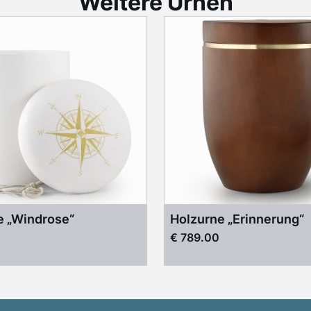
Weitere Urnen
e „Windrose“
Holzurne „Erinnerung“
€ 789.00