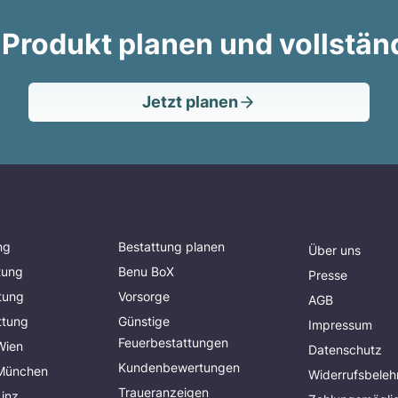
 Produkt planen und vollstän
Jetzt planen
ng
Bestattung planen
Über uns
tung
Benu BoX
Presse
tung
Vorsorge
AGB
ttung
Günstige
Impressum
Feuerbestattungen
Wien
Datenschutz
Kundenbewertungen
 München
Widerrufsbeleh
Traueranzeigen
Linz