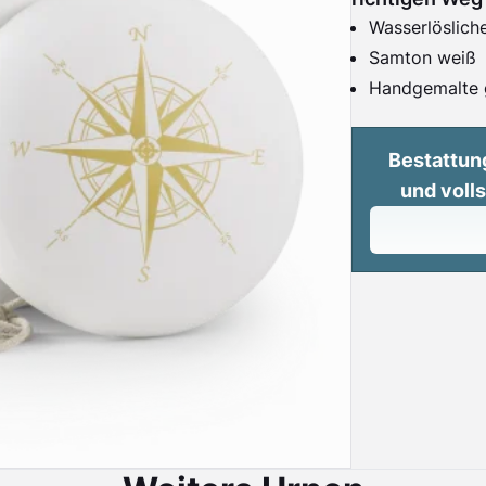
Wasserlöslich
Samton weiß
Handgemalte 
Bestattun
und voll