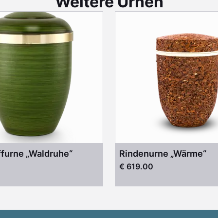
Weitere Urnen
ffurne „Waldruhe“
Rindenurne „Wärme“
€ 619.00