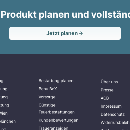
 Produkt planen und vollstän
Jetzt planen
ng
Bestattung planen
Über uns
tung
Benu BoX
Presse
tung
Vorsorge
AGB
ttung
Günstige
Impressum
Feuerbestattungen
Wien
Datenschutz
Kundenbewertungen
 München
Widerrufsbeleh
Traueranzeigen
Linz